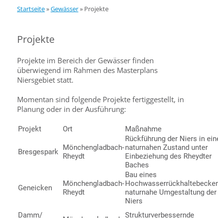
Startseite
»
Gewässer
»
Projekte
Projekte
Projekte im Bereich der Gewässer finden
überwiegend im Rahmen des Masterplans
Niersgebiet statt.
Momentan sind folgende Projekte fertiggestellt, in
Planung oder in der Ausführung:
Projekt
Ort
Maßnahme
Rückführung der Niers in ein
Mönchengladbach-
naturnahen Zustand unter
Bresgespark
Rheydt
Einbeziehung des Rheydter
Baches
Bau eines
Mönchengladbach-
Hochwasserrückhaltebecken
Geneicken
Rheydt
naturnahe Umgestaltung der
Niers
Damm/
Strukturverbessernde