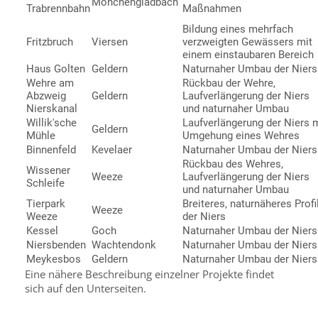
Mönchengladbach
Trabrennbahn
Maßnahmen
Bildung eines mehrfach
Fritzbruch
Viersen
verzweigten Gewässers mit
einem einstaubaren Bereich
Haus Golten
Geldern
Naturnaher Umbau der Niers
Wehre am
Rückbau der Wehre,
Abzweig
Geldern
Laufverlängerung der Niers
Nierskanal
und naturnaher Umbau
Willik'sche
Laufverlängerung der Niers 
Geldern
Mühle
Umgehung eines Wehres
Binnenfeld
Kevelaer
Naturnaher Umbau der Niers
Rückbau des Wehres,
Wissener
Weeze
Laufverlängerung der Niers
Schleife
und naturnaher Umbau
Tierpark
Breiteres, naturnäheres Profi
Weeze
Weeze
der Niers
Kessel
Goch
Naturnaher Umbau der Niers
Niersbenden
Wachtendonk
Naturnaher Umbau der Niers
Meykesbos
Geldern
Naturnaher Umbau der Niers
Eine nähere Beschreibung einzelner Projekte findet
sich auf den Unterseiten.