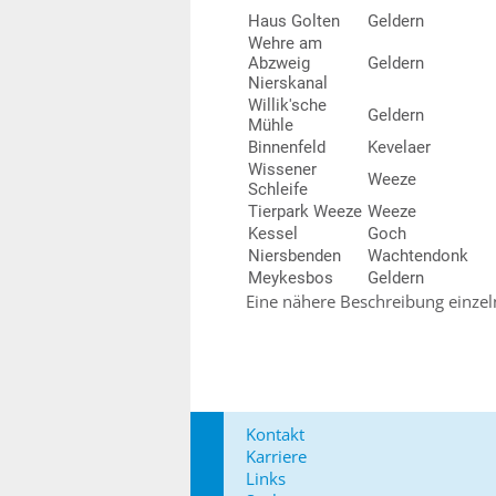
Haus Golten
Geldern
Wehre am
Abzweig
Geldern
Nierskanal
Willik'sche
Geldern
Mühle
Binnenfeld
Kevelaer
Wissener
Weeze
Schleife
Tierpark Weeze
Weeze
Kessel
Goch
Niersbenden
Wachtendonk
Meykesbos
Geldern
Eine nähere Beschreibung einzeln
Kontakt
Karriere
Links