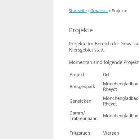
Startseite
»
Gewässer
»
Projekte
Projekte
Projekte im Bereich der Gewäss
Niersgebiet statt.
Momentan sind folgende Projekte 
Projekt
Ort
Mönchengladbac
Bresgespark
Rheydt
Mönchengladbac
Geneicken
Rheydt
Damm/
Mönchengladbac
Trabrennbahn
Fritzbruch
Viersen