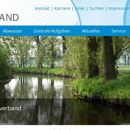
Kontakt
Karriere
Links
Suchen
Impressu
Abwasser
Zentrale Aufgaben
Aktuelles
Service
verband