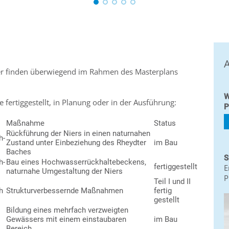
A
er finden überwiegend im Rahmen des Masterplans
W
fertiggestellt, in Planung oder in der Ausführung:
P
Maßnahme
Status
Rückführung der Niers in einen naturnahen
h-
Zustand unter Einbeziehung des Rheydter
im Bau
Baches
S
h-
Bau eines Hochwasserrückhaltebeckens,
fertiggestellt
E
naturnahe Umgestaltung der Niers
P
Teil I und II
h
Strukturverbessernde Maßnahmen
fertig
gestellt
Bildung eines mehrfach verzweigten
Gewässers mit einem einstaubaren
im Bau
Bereich