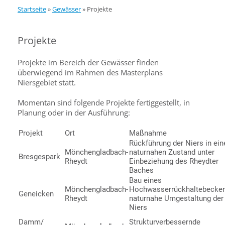
Startseite
»
Gewässer
»
Projekte
Projekte
Projekte im Bereich der Gewässer finden
überwiegend im Rahmen des Masterplans
Niersgebiet statt.
Momentan sind folgende Projekte fertiggestellt, in
Planung oder in der Ausführung:
Projekt
Ort
Maßnahme
Rückführung der Niers in ein
Mönchengladbach-
naturnahen Zustand unter
Bresgespark
Rheydt
Einbeziehung des Rheydter
Baches
Bau eines
Mönchengladbach-
Hochwasserrückhaltebecken
Geneicken
Rheydt
naturnahe Umgestaltung der
Niers
Damm/
Strukturverbessernde