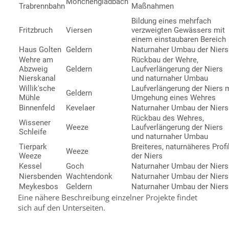
Mönchengladbach
Trabrennbahn
Maßnahmen
Bildung eines mehrfach
Fritzbruch
Viersen
verzweigten Gewässers mit
einem einstaubaren Bereich
Haus Golten
Geldern
Naturnaher Umbau der Niers
Wehre am
Rückbau der Wehre,
Abzweig
Geldern
Laufverlängerung der Niers
Nierskanal
und naturnaher Umbau
Willik'sche
Laufverlängerung der Niers 
Geldern
Mühle
Umgehung eines Wehres
Binnenfeld
Kevelaer
Naturnaher Umbau der Niers
Rückbau des Wehres,
Wissener
Weeze
Laufverlängerung der Niers
Schleife
und naturnaher Umbau
Tierpark
Breiteres, naturnäheres Profi
Weeze
Weeze
der Niers
Kessel
Goch
Naturnaher Umbau der Niers
Niersbenden
Wachtendonk
Naturnaher Umbau der Niers
Meykesbos
Geldern
Naturnaher Umbau der Niers
Eine nähere Beschreibung einzelner Projekte findet
sich auf den Unterseiten.