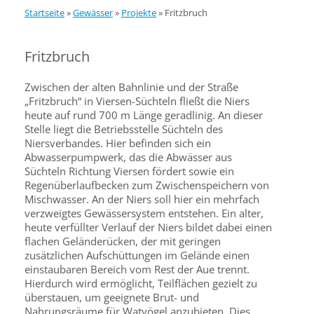
Startseite
»
Gewässer
»
Projekte
»
Fritzbruch
Fritzbruch
Zwischen der alten Bahnlinie und der Straße
„Fritzbruch“ in Viersen-Süchteln fließt die Niers
heute auf rund 700 m Länge geradlinig. An dieser
Stelle liegt die Betriebsstelle Süchteln des
Niersverbandes. Hier befinden sich ein
Abwasserpumpwerk, das die Abwässer aus
Süchteln Richtung Viersen fördert sowie ein
Regenüberlaufbecken zum Zwischenspeichern von
Mischwasser. An der Niers soll hier ein mehrfach
verzweigtes Gewässersystem entstehen. Ein alter,
heute verfüllter Verlauf der Niers bildet dabei einen
flachen Geländerücken, der mit geringen
zusätzlichen Aufschüttungen im Gelände einen
einstaubaren Bereich vom Rest der Aue trennt.
Hierdurch wird ermöglicht, Teilflächen gezielt zu
überstauen, um geeignete Brut- und
Nahrungsräume für Watvögel anzubieten. Dies