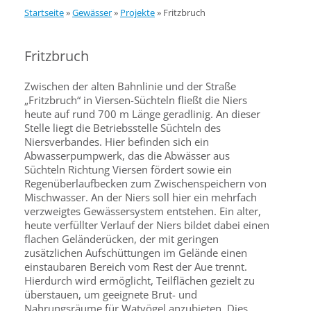
Startseite
»
Gewässer
»
Projekte
»
Fritzbruch
Fritzbruch
Zwischen der alten Bahnlinie und der Straße
„Fritzbruch“ in Viersen-Süchteln fließt die Niers
heute auf rund 700 m Länge geradlinig. An dieser
Stelle liegt die Betriebsstelle Süchteln des
Niersverbandes. Hier befinden sich ein
Abwasserpumpwerk, das die Abwässer aus
Süchteln Richtung Viersen fördert sowie ein
Regenüberlaufbecken zum Zwischenspeichern von
Mischwasser. An der Niers soll hier ein mehrfach
verzweigtes Gewässersystem entstehen. Ein alter,
heute verfüllter Verlauf der Niers bildet dabei einen
flachen Geländerücken, der mit geringen
zusätzlichen Aufschüttungen im Gelände einen
einstaubaren Bereich vom Rest der Aue trennt.
Hierdurch wird ermöglicht, Teilflächen gezielt zu
überstauen, um geeignete Brut- und
Nahrungsräume für Watvögel anzubieten. Dies