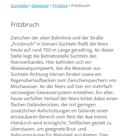
Startseite
»
Gewässer
»
Projekte
»
Fritzbruch
Fritzbruch
Zwischen der alten Bahnlinie und der Straße
„Fritzbruch“ in Viersen-Süchteln fließt die Niers
heute auf rund 700 m Länge geradlinig. An dieser
Stelle liegt die Betriebsstelle Süchteln des
Niersverbandes. Hier befinden sich ein
Abwasserpumpwerk, das die Abwässer aus
Süchteln Richtung Viersen fördert sowie ein
Regenüberlaufbecken zum Zwischenspeichern von
Mischwasser. An der Niers soll hier ein mehrfach
verzweigtes Gewässersystem entstehen. Ein alter,
heute verfüllter Verlauf der Niers bildet dabei einen
flachen Geländerücken, der mit geringen
zusätzlichen Aufschüttungen im Gelände einen
einstaubaren Bereich vom Rest der Aue trennt.
Hierdurch wird ermöglicht, Teilflächen gezielt zu
überstauen, um geeignete Brut- und
Nahrungsräume für Watvögel anzubieten. Dies