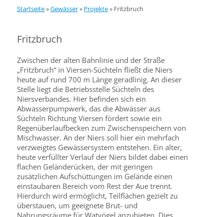
Startseite
»
Gewässer
»
Projekte
»
Fritzbruch
Fritzbruch
Zwischen der alten Bahnlinie und der Straße
„Fritzbruch“ in Viersen-Süchteln fließt die Niers
heute auf rund 700 m Länge geradlinig. An dieser
Stelle liegt die Betriebsstelle Süchteln des
Niersverbandes. Hier befinden sich ein
Abwasserpumpwerk, das die Abwässer aus
Süchteln Richtung Viersen fördert sowie ein
Regenüberlaufbecken zum Zwischenspeichern von
Mischwasser. An der Niers soll hier ein mehrfach
verzweigtes Gewässersystem entstehen. Ein alter,
heute verfüllter Verlauf der Niers bildet dabei einen
flachen Geländerücken, der mit geringen
zusätzlichen Aufschüttungen im Gelände einen
einstaubaren Bereich vom Rest der Aue trennt.
Hierdurch wird ermöglicht, Teilflächen gezielt zu
überstauen, um geeignete Brut- und
Nahrungsräume für Watvögel anzubieten. Dies