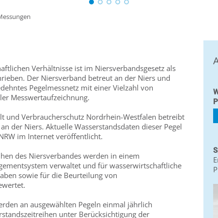
Messungen
A
aftlichen Verhältnisse ist im Niersverbandsgesetz als
rieben. Der Niersverband betreut an der Niers und
dehntes Pegelmessnetz mit einer Vielzahl von
W
taler Messwertaufzeichnung.
P
t und Verbraucherschutz Nordrhein-Westfalen betreibt
an der Niers. Aktuelle Wasserstandsdaten dieser Pegel
W im Internet veröffentlicht.
S
eihen des Niersverbandes werden in einem
E
mentsystem verwaltet und für wasserwirtschaftliche
P
en sowie für die Beurteilung von
wertet.
rden an ausgewählten Pegeln einmal jährlich
rstandszeitreihen unter Berücksichtigung der