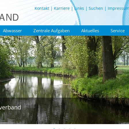
Kontakt
Karriere
Links
Suchen
Impressu
Abwasser
Zentrale Aufgaben
Aktuelles
Service
verband