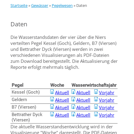
Startseite
»
Gewässer
»
Pegelwesen
»
Daten
Daten
Die Wasserstandsdaten der vier über die Niers
verteilten Pegel Kessel (Goch), Geldern, B7 (Viersen)
und Bettrather Dyck (Viersen) werden in zwei
verschiedenen Visualisierungen als PDF-Dateien
zum Download bereitgestellt. Die Aktualisierung der
Reporte erfolgt mehrmals täglich.
Pegel
Woche
Wasserwirtschaftsjahr
Kessel (Goch)
Aktuell
Aktuell
Vorjahr
Geldern
Aktuell
Aktuell
Vorjahr
B7 (Viersen)
Aktuell
Aktuell
Vorjahr
Bettrather Dyck
Aktuell
Aktuell
Vorjahr
(Viersen)
Die aktuelle Wasserstandsentwicklung wird in der
Visualisierung "Woche" dargestellt. Die PDF-Dateien