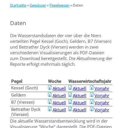
Startseite
»
Gewässer
»
Pegelwesen
»
Daten
Daten
Die Wasserstandsdaten der vier über die Niers
verteilten Pegel Kessel (Goch), Geldern, B7 (Viersen)
und Bettrather Dyck (Viersen) werden in zwei
verschiedenen Visualisierungen als PDF-Dateien
zum Download bereitgestellt. Die Aktualisierung der
Reporte erfolgt mehrmals täglich.
Pegel
Woche
Wasserwirtschaftsjahr
Kessel (Goch)
Aktuell
Aktuell
Vorjahr
Geldern
Aktuell
Aktuell
Vorjahr
B7 (Viersen)
Aktuell
Aktuell
Vorjahr
Bettrather Dyck
Aktuell
Aktuell
Vorjahr
(Viersen)
Die aktuelle Wasserstandsentwicklung wird in der
Visualisierung "Woche" dargestellt. Die PDF-Dateien