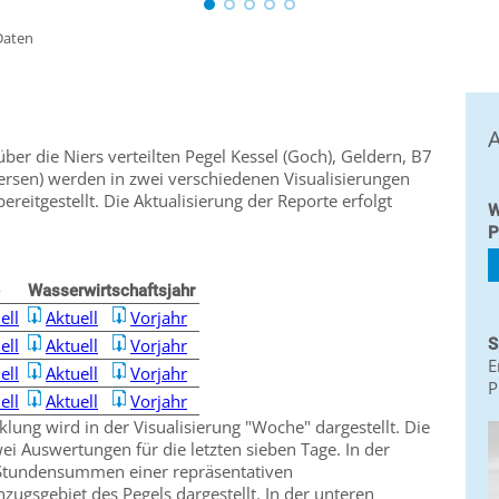
Daten
A
ber die Niers verteilten Pegel Kessel (Goch), Geldern, B7
iersen) werden in zwei verschiedenen Visualisierungen
eitgestellt. Die Aktualisierung der Reporte erfolgt
W
P
Wasserwirtschaftsjahr
ell
Aktuell
Vorjahr
ell
Aktuell
Vorjahr
S
E
ell
Aktuell
Vorjahr
P
ell
Aktuell
Vorjahr
lung wird in der Visualisierung "Woche" dargestellt. Die
ei Auswertungen für die letzten sieben Tage. In der
Stundensummen einer repräsentativen
zugsgebiet des Pegels dargestellt. In der unteren