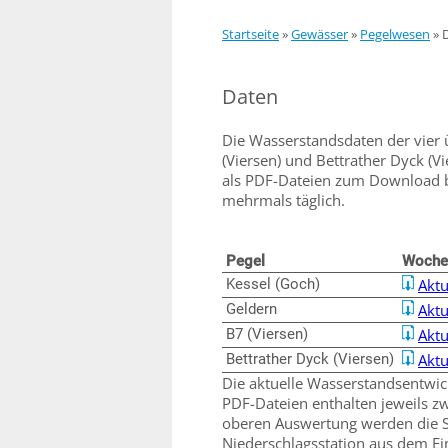
Startseite
»
Gewässer
»
Pegelwesen
»
Daten
Die Wasserstandsdaten der vier ü
(Viersen) und Bettrather Dyck (V
als PDF-Dateien zum Download ber
mehrmals täglich.
Pegel
Woche
Kessel (Goch)
Aktu
Geldern
Aktu
B7 (Viersen)
Aktu
Bettrather Dyck (Viersen)
Aktu
Die aktuelle Wasserstandsentwick
PDF-Dateien enthalten jeweils zw
oberen Auswertung werden die 
Niederschlagsstation aus dem Ein