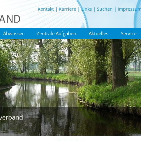
Kontakt
Karriere
Links
Suchen
Impressu
Abwasser
Zentrale Aufgaben
Aktuelles
Service
verband