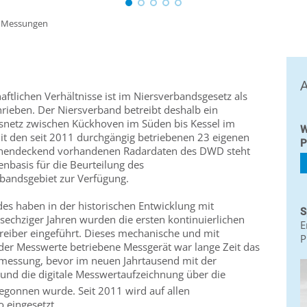
»
Messungen
A
aftlichen Verhältnisse ist im Niersverbandsgesetz als
rieben. Der Niersverband betreibt deshalb ein
netz zwischen Kückhoven im Süden bis Kessel im
W
t den seit 2011 durchgängig betriebenen 23 eigenen
P
ächendeckend vorhandenen Radardaten des DWD steht
nbasis für die Beurteilung des
bandsgebiet zur Verfügung.
s haben in der historischen Entwicklung mit
S
echziger Jahren wurden die ersten kontinuierlichen
E
iber eingeführt. Dieses mechanische und mit
P
 der Messwerte betriebene Messgerät war lange Zeit das
smessung, bevor im neuen Jahrtausend mit der
und die digitale Messwertaufzeichnung über die
gonnen wurde. Seit 2011 wird auf allen
o eingesetzt.