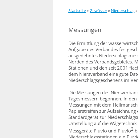
Startseite
»
Gewässer
»
Niederschlag
Messungen
Die Ermittlung der wasserwirtsch
Aufgabe des Verbandes festgesch
ausgedehntes Niederschlagsmess
Norden des Verbandsgebietes. Mi
Stationen und den seit 2001 fl
dem Niersverband eine gute Date
Niederschlagsgeschehens im Ver
Die Messungen des Niersverbande
Tagesmessern begonnen. In den s
Messungen mit dem Hellmanschre
Papierstreifen zur Aufzeichnung
Standardgerät zur Niederschlag
Umstellung auf die Wägetechnik 
2
Messgeräte Pluvio und Pluvio
be
Niederschlagsstationen ein Pluvi