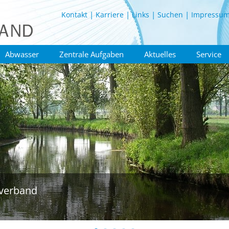
Kontakt
Karriere
Links
Suchen
Impressu
Abwasser
Zentrale Aufgaben
Aktuelles
Service
verband