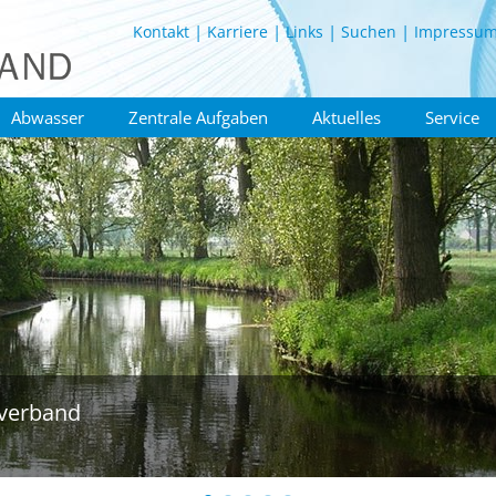
Kontakt
Karriere
Links
Suchen
Impressu
Abwasser
Zentrale Aufgaben
Aktuelles
Service
verband