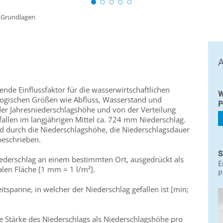
»
Grundlagen
A
nde Einflussfaktor für die wasserwirtschaftlichen
W
logischen Größen wie Abfluss, Wasserstand und
P
r Jahresniederschlagshöhe und von der Verteilung
 fallen im langjährigen Mittel ca. 724 mm Niederschlag.
d durch die Niederschlagshöhe, die Niederschlagsdauer
beschrieben.
S
iederschlag an einem bestimmten Ort, ausgedrückt als
E
len Fläche [1 mm = 1 l/m²].
P
itspanne, in welcher der Niederschlag gefallen ist [min;
die Stärke des Niederschlags als Niederschlagshöhe pro