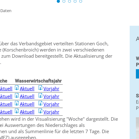
»
Daten
A
über das Verbandsgebiet verteilten Stationen Goch,
te (Korschenbroich) werden in zwei verschiedenen
 zum Download bereitgestellt. Die Aktualisierung der
W
h.
P
che
Wasserwirtschaftsjahr
ktuell
Aktuell
Vorjahr
ktuell
Aktuell
Vorjahr
S
E
ktuell
Aktuell
Vorjahr
P
ktuell
Aktuell
Vorjahr
hen wird in der Visualisierung "Woche" dargestellt. Die
rei Auswertungen des Niederschlages als
 und als Summenlinie für die letzten 7 Tage. Die
(MEZ) ausgegeben.