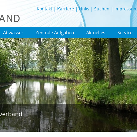
Kontakt
Karriere
Links
Suchen
Impressu
Abwasser
Zentrale Aufgaben
Aktuelles
Service
verband