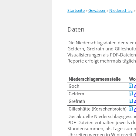
Startseite
»
Gewässer
»
Niederschlag
Daten
Die Niederschlagsdaten der vier 
Geldern, Grefrath und Gilleshüt
Visualisierungen als PDF-Dateien
Reporte erfolgt mehrmals täglic
Niederschlagsmessstelle
Wo
Goch
A
Geldern
A
Grefrath
A
Gilleshütte (Korschenbroich)
A
Das aktuelle Niederschlagsgesche
PDF-Dateien enthalten jeweils d
Stundensummen, als Tagessummen
Uhrzeiten werden in Winterzeit 