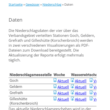
Startseite
»
Gewässer
»
Niederschlag
»
Daten
Daten
Die Niederschlagsdaten der vier über das
Verbandsgebiet verteilten Stationen Goch, Geldern,
Grefrath und Gilleshütte (Korschenbroich) werden
in zwei verschiedenen Visualisierungen als PDF-
Dateien zum Download bereitgestellt. Die
Aktualisierung der Reporte erfolgt mehrmals
täglich.
Niederschlagsmessstelle
Woche
Wasserwirtschaftsjahr
Goch
Aktuell
Aktuell
Vorjahr
Geldern
Aktuell
Aktuell
Vorjahr
Grefrath
Aktuell
Aktuell
Vorjahr
Gilleshütte
Aktuell
Aktuell
Vorjahr
(Korschenbroich)
Das aktuelle Niederschlagsgeschehen wird in der