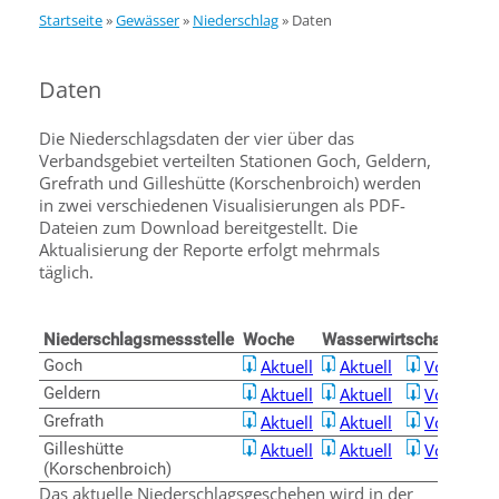
Startseite
»
Gewässer
»
Niederschlag
»
Daten
Daten
Die Niederschlagsdaten der vier über das
Verbandsgebiet verteilten Stationen Goch, Geldern,
Grefrath und Gilleshütte (Korschenbroich) werden
in zwei verschiedenen Visualisierungen als PDF-
Dateien zum Download bereitgestellt. Die
Aktualisierung der Reporte erfolgt mehrmals
täglich.
Niederschlagsmessstelle
Woche
Wasserwirtschaftsjahr
Goch
Aktuell
Aktuell
Vorjahr
Geldern
Aktuell
Aktuell
Vorjahr
Grefrath
Aktuell
Aktuell
Vorjahr
Gilleshütte
Aktuell
Aktuell
Vorjahr
(Korschenbroich)
Das aktuelle Niederschlagsgeschehen wird in der