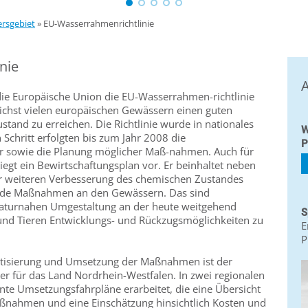
ersgebiet
»
EU-Wasserrahmenrichtlinie
nie
A
ie Europäische Union die EU-Wasserrahmen-richtlinie
lichst vielen europäischen Gewässern einen guten
tand zu erreichen. Die Richtlinie wurde in nationales
W
 Schritt erfolgten bis zum Jahr 2008 die
P
 sowie die Planung möglicher Maß-nahmen. Auch für
liegt ein Bewirtschaftungsplan vor. Er beinhaltet neben
 weiteren Verbesserung des chemischen Zustandes
nde Maßnahmen an den Gewässern. Das sind
turnahen Umgestaltung an der heute weitgehend
S
und Tieren Entwicklungs- und Rückzugsmöglichkeiten zu
E
P
tisierung und Umsetzung der Maßnahmen ist der
r für das Land Nordrhein-Westfalen. In zwei regionalen
e Umsetzungsfahrpläne erarbeitet, die eine Übersicht
aßnahmen und eine Einschätzung hinsichtlich Kosten und