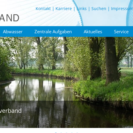
Kontakt
Karriere
Links
Suchen
Impressu
Abwasser
Zentrale Aufgaben
Aktuelles
Service
verband