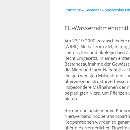
Startseite
»
Gewässer
»
Masterplan Ni
EU-Wasserrahmenrichtli
Am 23.10.2000 verabschiedete d
(WRRL). Sie hat zum Ziel, in mög
chemischen und ökologischen Zus
Recht umgesetzt. In einem ersten
Bestandsaufnahme der Gewässer
die Niers und ihrer Nebenflüsse 
einigen wenigen Maßnahmen zur
überwiegend strukturverbesser
insbesondere Maßnahmen der na
begradigten Niers, um Pflanzen 
bieten.
Bei der nun anstehenden Konkre
Niersverband Kooperationspartne
Kooperationen wurden so genannt
über die erforderlichen Einzelm