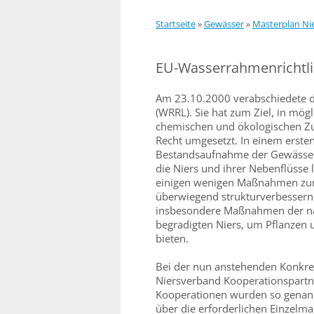
Startseite
»
Gewässer
»
Masterplan Ni
EU-Wasserrahmenrichtli
Am 23.10.2000 verabschiedete d
(WRRL). Sie hat zum Ziel, in mög
chemischen und ökologischen Zus
Recht umgesetzt. In einem ersten
Bestandsaufnahme der Gewässer
die Niers und ihrer Nebenflüsse 
einigen wenigen Maßnahmen zur
überwiegend strukturverbesser
insbesondere Maßnahmen der na
begradigten Niers, um Pflanzen 
bieten.
Bei der nun anstehenden Konkre
Niersverband Kooperationspartne
Kooperationen wurden so genannt
über die erforderlichen Einzelm