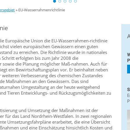
ersgebiet
»
EU-Wasserrahmenrichtlinie
nie
A
ie Europäische Union die EU-Wasserrahmen-richtlinie
lichst vielen europäischen Gewässern einen guten
tand zu erreichen. Die Richtlinie wurde in nationales
W
 Schritt erfolgten bis zum Jahr 2008 die
P
 sowie die Planung möglicher Maß-nahmen. Auch für
liegt ein Bewirtschaftungsplan vor. Er beinhaltet neben
 weiteren Verbesserung des chemischen Zustandes
nde Maßnahmen an den Gewässern. Das sind
turnahen Umgestaltung an der heute weitgehend
S
und Tieren Entwicklungs- und Rückzugsmöglichkeiten zu
E
P
tisierung und Umsetzung der Maßnahmen ist der
r für das Land Nordrhein-Westfalen. In zwei regionalen
e Umsetzungsfahrpläne erarbeitet, die eine Übersicht
aßnahmen und eine Einschätzung hinsichtlich Kosten und