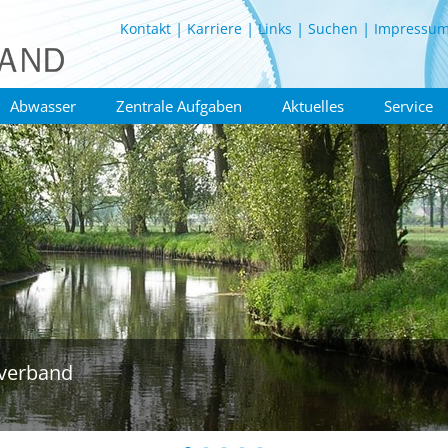
Kontakt
Karriere
Links
Suchen
Impressu
Abwasser
Zentrale Aufgaben
Aktuelles
Service
verband