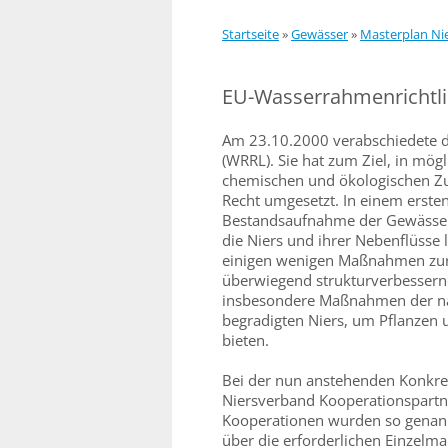
Startseite
»
Gewässer
»
Masterplan Ni
EU-Wasserrahmenrichtli
Am 23.10.2000 verabschiedete d
(WRRL). Sie hat zum Ziel, in mög
chemischen und ökologischen Zus
Recht umgesetzt. In einem ersten
Bestandsaufnahme der Gewässer
die Niers und ihrer Nebenflüsse 
einigen wenigen Maßnahmen zur
überwiegend strukturverbesser
insbesondere Maßnahmen der na
begradigten Niers, um Pflanzen 
bieten.
Bei der nun anstehenden Konkre
Niersverband Kooperationspartne
Kooperationen wurden so genannt
über die erforderlichen Einzelm