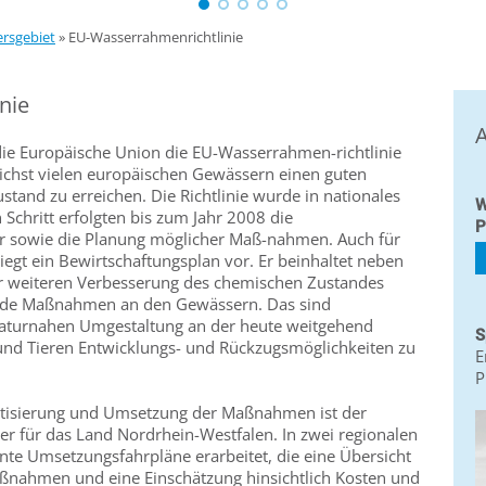
ersgebiet
»
EU-Wasserrahmenrichtlinie
nie
A
ie Europäische Union die EU-Wasserrahmen-richtlinie
lichst vielen europäischen Gewässern einen guten
tand zu erreichen. Die Richtlinie wurde in nationales
W
 Schritt erfolgten bis zum Jahr 2008 die
P
 sowie die Planung möglicher Maß-nahmen. Auch für
liegt ein Bewirtschaftungsplan vor. Er beinhaltet neben
 weiteren Verbesserung des chemischen Zustandes
nde Maßnahmen an den Gewässern. Das sind
turnahen Umgestaltung an der heute weitgehend
S
und Tieren Entwicklungs- und Rückzugsmöglichkeiten zu
E
P
tisierung und Umsetzung der Maßnahmen ist der
r für das Land Nordrhein-Westfalen. In zwei regionalen
e Umsetzungsfahrpläne erarbeitet, die eine Übersicht
aßnahmen und eine Einschätzung hinsichtlich Kosten und