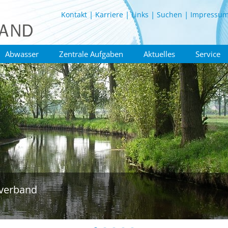
Kontakt
Karriere
Links
Suchen
Impressu
Abwasser
Zentrale Aufgaben
Aktuelles
Service
verband