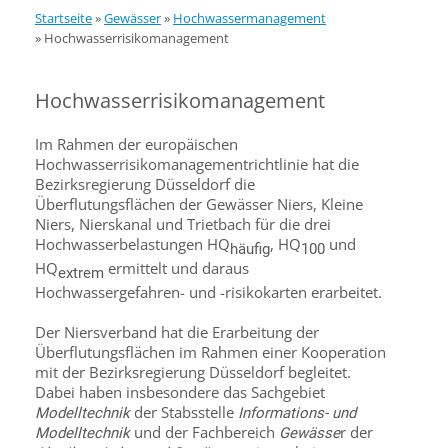
Startseite
»
Gewässer
»
Hochwassermanagement
»
Hochwasserrisikomanagement
Hochwasserrisikomanagement
Im Rahmen der europäischen
Hochwasserrisikomanagementrichtlinie hat die
Bezirksregierung Düsseldorf die
Überflutungsflächen der Gewässer Niers, Kleine
Niers, Nierskanal und Trietbach für die drei
Hochwasserbelastungen HQ
, HQ
und
häufig
100
HQ
ermittelt und daraus
extrem
Hochwassergefahren- und -risikokarten erarbeitet.
Der Niersverband hat die Erarbeitung der
Überflutungsflächen im Rahmen einer Kooperation
mit der Bezirksregierung Düsseldorf begleitet.
Dabei haben insbesondere das Sachgebiet
der Stabsstelle
Modelltechnik
Informations- und
und der Fachbereich
r der
Modelltechnik
Gewässe