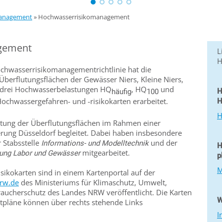
anagement
»
Hochwasserrisikomanagement
gement
L
H
hwasserrisikomanagementrichtlinie hat die
Überflutungsflächen der Gewässer Niers, Kleine Niers,
e drei Hochwasserbelastungen HQ
, HQ
und
H
häufig
100
ochwassergefahren- und -risikokarten erarbeitet.
H
H
itung der Überflutungsflächen im Rahmen einer
erung Düsseldorf begleitet. Dabei haben insbesondere
 Stabsstelle
und der
Informations- und Modelltechnik
H
mitgearbeitet.
lung Labor und Gewässer
p
M
sikokarten sind in einem Kartenportal auf der
nrw.de
des Ministeriums für Klimaschutz, Umwelt,
raucherschutz des Landes NRW veröffentlicht. Die Karten
W
läne können über rechts stehende Links
I