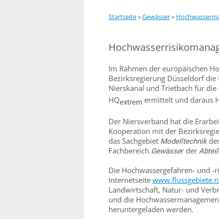
Startseite
»
Gewässer
»
Hochwasserm
Hochwasserrisikomana
Im Rahmen der europäischen Hoc
Bezirksregierung Düsseldorf die 
Nierskanal und Trietbach für di
HQ
ermittelt und daraus H
extrem
Der Niersverband hat die Erarbe
Kooperation mit der Bezirksregi
das Sachgebiet
der
Modelltechnik
Fachbereich
r der
Gewässe
Abtei
Die Hochwassergefahren- und -ri
Internetseite
www.flussgebiete.
Landwirtschaft, Natur- und Verb
und die Hochwassermanagementp
heruntergeladen werden.