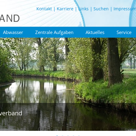
Kontakt
Karriere
Links
Suchen
Impressu
Abwasser
Zentrale Aufgaben
Aktuelles
Service
verband