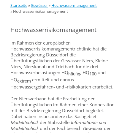
Startseite
»
Gewässer
»
Hochwassermanagement
»
Hochwasserrisikomanagement
Hochwasserrisikomanagement
Im Rahmen der europäischen
Hochwasserrisikomanagementrichtlinie hat die
Bezirksregierung Düsseldorf die
Überflutungsflächen der Gewässer Niers, Kleine
Niers, Nierskanal und Trietbach für die drei
Hochwasserbelastungen HQ
, HQ
und
häufig
100
HQ
ermittelt und daraus
extrem
Hochwassergefahren- und -risikokarten erarbeitet.
Der Niersverband hat die Erarbeitung der
Überflutungsflächen im Rahmen einer Kooperation
mit der Bezirksregierung Düsseldorf begleitet.
Dabei haben insbesondere das Sachgebiet
der Stabsstelle
Modelltechnik
Informations- und
und der Fachbereich
r der
Modelltechnik
Gewässe