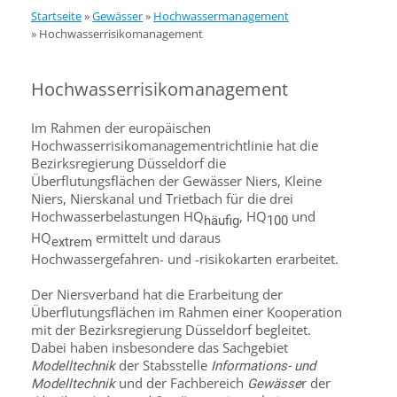
Startseite
»
Gewässer
»
Hochwassermanagement
»
Hochwasserrisikomanagement
Hochwasserrisikomanagement
Im Rahmen der europäischen
Hochwasserrisikomanagementrichtlinie hat die
Bezirksregierung Düsseldorf die
Überflutungsflächen der Gewässer Niers, Kleine
Niers, Nierskanal und Trietbach für die drei
Hochwasserbelastungen HQ
, HQ
und
häufig
100
HQ
ermittelt und daraus
extrem
Hochwassergefahren- und -risikokarten erarbeitet.
Der Niersverband hat die Erarbeitung der
Überflutungsflächen im Rahmen einer Kooperation
mit der Bezirksregierung Düsseldorf begleitet.
Dabei haben insbesondere das Sachgebiet
der Stabsstelle
Modelltechnik
Informations- und
und der Fachbereich
r der
Modelltechnik
Gewässe