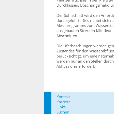
Pflanzenwuchses in der Niers (K
Durchlässen, Böschungsmahd un
Der Sohlschnitt wird den Anford
durchgeführt. Dies richtet sich
Messprogramms zum Wasserstan
ausgebauten Strecken fällt deutl
Abschnitten.
Die Uferböschungen werden gem
Zustandes für den Wasserabfluss
berücksichtigt, um eine naturna
werden nur an den Stellen durc
Abfluss dies erfordert.
Kontakt
Karriere
Links
Suchen