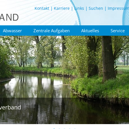
Kontakt
Karriere
Links
Suchen
Impressu
Abwasser
Zentrale Aufgaben
Aktuelles
Service
verband