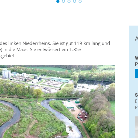
A
des linken Niederrheins. Sie ist gut 119 km lang und
 in die Maas. Sie entwässert ein 1.353
sgebiet.
W
P
S
E
P