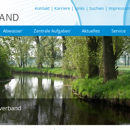
Kontakt
Karriere
Links
Suchen
Impressu
Abwasser
Zentrale Aufgaben
Aktuelles
Service
verband