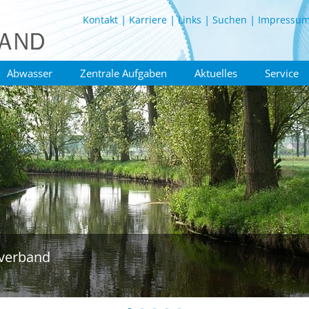
Kontakt
Karriere
Links
Suchen
Impressu
Abwasser
Zentrale Aufgaben
Aktuelles
Service
verband