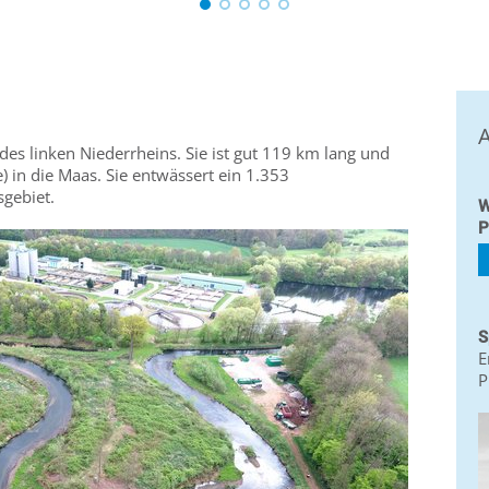
A
des linken Niederrheins. Sie ist gut 119 km lang und
 in die Maas. Sie entwässert ein 1.353
sgebiet.
W
P
S
E
P