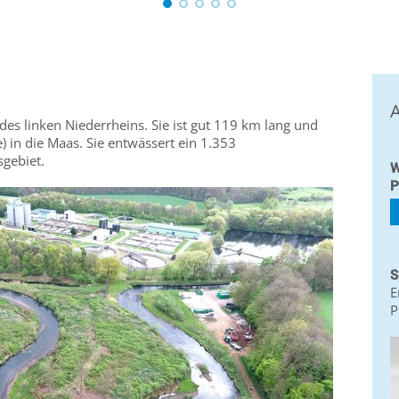
A
des linken Niederrheins. Sie ist gut 119 km lang und
 in die Maas. Sie entwässert ein 1.353
sgebiet.
W
P
S
E
P