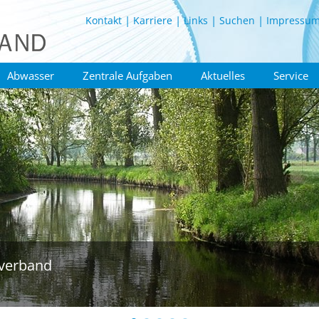
Kontakt
Karriere
Links
Suchen
Impressu
Abwasser
Zentrale Aufgaben
Aktuelles
Service
verband