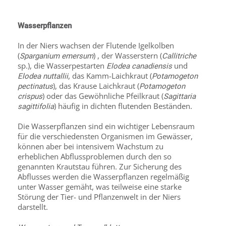
Wasserpflanzen
In der Niers wachsen der Flutende Igelkolben
(
) , der Wasserstern (
Sparganium emersum
Callitriche
sp.), die Wasserpestarten
und
Elodea canad
i
ensis
, das Kamm-Laichkraut (
Elodea nuttallii
Potamogeton
), das Krause Laichkraut (
pectinatus
Potamogeton
) oder das Gewöhnliche Pfeilkraut (
crispus
Sagittaria
) häufig in dichten flutenden Beständen.
sagittifolia
Die Wasserpflanzen sind ein wichtiger Lebensraum
für die verschiedensten Organismen im Gewässer,
können aber bei intensivem Wachstum zu
erheblichen Abflussproblemen durch den so
genannten Krautstau führen. Zur Sicherung des
Abflusses werden die Wasserpflanzen regelmäßig
unter Wasser gemäht, was teilweise eine starke
Störung der Tier- und Pflanzenwelt in der Niers
darstellt.