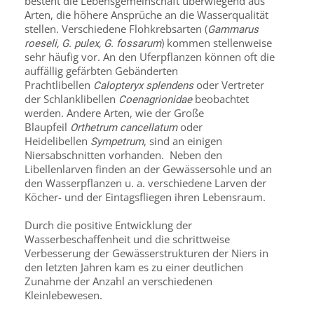
besteht die Lebensgemeinschaft überwiegend aus
Arten, die höhere Ansprüche an die Wasserqualität
stellen. Verschiedene Flohkrebsarten (
Gammarus
) kommen stellenweise
roeseli, G. pulex, G. fossarum
sehr häufig vor. An den Uferpflanzen können oft die
auffällig gefärbten Gebänderten
Prachtlibellen
oder Vertreter
Calopteryx splendens
der Schlanklibellen
beobachtet
Coenagrionidae
werden. Andere Arten, wie der Große
Blaupfeil
oder
Orthetrum cancellatum
Heidelibellen
, sind an einigen
Sympetrum
Niersabschnitten vorhanden. Neben den
Libellenlarven finden an der Gewässersohle und an
den Wasserpflanzen u. a. verschiedene Larven der
Köcher- und der Eintagsfliegen ihren Lebensraum.
Durch die positive Entwicklung der
Wasserbeschaffenheit und die schrittweise
Verbesserung der Gewässerstrukturen der Niers in
den letzten Jahren kam es zu einer deutlichen
Zunahme der Anzahl an verschiedenen
Kleinlebewesen.