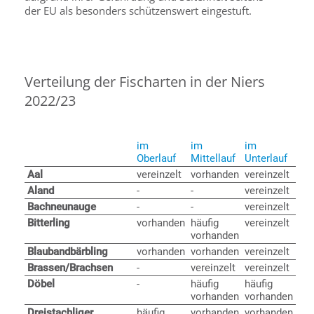
der EU als besonders schützenswert eingestuft.
Verteilung der Fischarten in der Niers
2022/23
im
im
im
Oberlauf
Mittellauf
Unterlauf
Aal
vereinzelt
vorhanden
vereinzelt
Aland
-
-
vereinzelt
Bachneunauge
-
-
vereinzelt
Bitterling
vorhanden
häufig
vereinzelt
vorhanden
Blaubandbärbling
vorhanden
vorhanden
vereinzelt
Brassen/Brachsen
-
vereinzelt
vereinzelt
Döbel
-
häufig
häufig
vorhanden
vorhanden
Dreistachliger
häufig
vorhanden
vorhanden