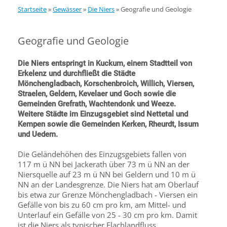
Startseite
»
Gewässer
»
Die Niers
»
Geografie und Geologie
Geografie und Geologie
Die Niers entspringt in Kuckum, einem Stadtteil von
Erkelenz und durchfließt die Städte
Mönchengladbach, Korschenbroich, Willich, Viersen,
Straelen, Geldern, Kevelaer und Goch sowie die
Gemeinden Grefrath, Wachtendonk und Weeze.
Weitere Städte im Einzugsgebiet sind Nettetal und
Kempen sowie die Gemeinden Kerken, Rheurdt, Issum
und Uedem.
Die Geländehöhen des Einzugsgebiets fallen von
117 m ü NN bei Jackerath über 73 m ü NN an der
Niersquelle auf 23 m ü NN bei Geldern und 10 m ü
NN an der Landesgrenze. Die Niers hat am Oberlauf
bis etwa zur Grenze Mönchengladbach - Viersen ein
Gefälle von bis zu 60 cm pro km, am Mittel- und
Unterlauf ein Gefälle von 25 - 30 cm pro km. Damit
ist die Niers als typischer Flachlandfluss