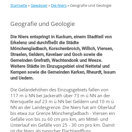
Startseite
»
Gewässer
»
Die Niers
»
Geografie und Geologie
Geografie und Geologie
Die Niers entspringt in Kuckum, einem Stadtteil von
Erkelenz und durchfließt die Städte
Mönchengladbach, Korschenbroich, Willich, Viersen,
Straelen, Geldern, Kevelaer und Goch sowie die
Gemeinden Grefrath, Wachtendonk und Weeze.
Weitere Städte im Einzugsgebiet sind Nettetal und
Kempen sowie die Gemeinden Kerken, Rheurdt, Issum
und Uedem.
Die Geländehöhen des Einzugsgebiets fallen von
117 m ü NN bei Jackerath über 73 m ü NN an der
Niersquelle auf 23 m ü NN bei Geldern und 10 m ü
NN an der Landesgrenze. Die Niers hat am Oberlauf
bis etwa zur Grenze Mönchengladbach - Viersen ein
Gefälle von bis zu 60 cm pro km, am Mittel- und
Unterlauf ein Gefälle von 25 - 30 cm pro km. Damit
ist die Niers als typischer Flachlandfluss