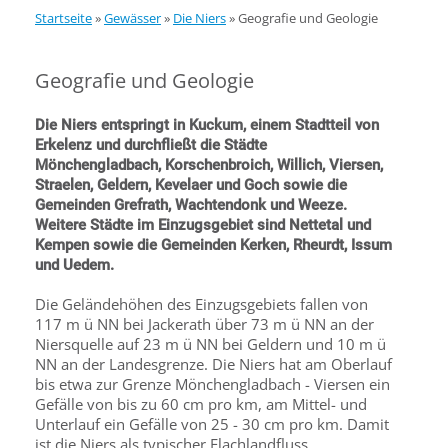
Startseite
»
Gewässer
»
Die Niers
»
Geografie und Geologie
Geografie und Geologie
Die Niers entspringt in Kuckum, einem Stadtteil von
Erkelenz und durchfließt die Städte
Mönchengladbach, Korschenbroich, Willich, Viersen,
Straelen, Geldern, Kevelaer und Goch sowie die
Gemeinden Grefrath, Wachtendonk und Weeze.
Weitere Städte im Einzugsgebiet sind Nettetal und
Kempen sowie die Gemeinden Kerken, Rheurdt, Issum
und Uedem.
Die Geländehöhen des Einzugsgebiets fallen von
117 m ü NN bei Jackerath über 73 m ü NN an der
Niersquelle auf 23 m ü NN bei Geldern und 10 m ü
NN an der Landesgrenze. Die Niers hat am Oberlauf
bis etwa zur Grenze Mönchengladbach - Viersen ein
Gefälle von bis zu 60 cm pro km, am Mittel- und
Unterlauf ein Gefälle von 25 - 30 cm pro km. Damit
ist die Niers als typischer Flachlandfluss