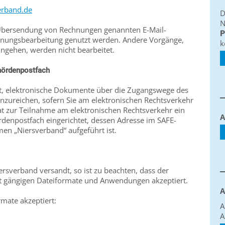
erband.de
D
N
r Übersendung von Rechnungen genannten E-Mail-
P
chnungsbearbeitung genutzt werden. Andere Vorgänge,
k
ingehen, werden nicht bearbeitet.
hördenpostfach
it, elektronische Dokumente über die Zugangswege des
inzureichen, sofern Sie am elektronischen Rechtsverkehr
t zur Teilnahme am elektronischen Rechtsverkehr ein
A
denpostfach eingerichtet, dessen Adresse im SAFE-
en „Niersverband“ aufgeführt ist.
sverband versandt, so ist zu beachten, dass der
kt gängigen Dateiformate und Anwendungen akzeptiert.
A
mate akzeptiert:
A
A