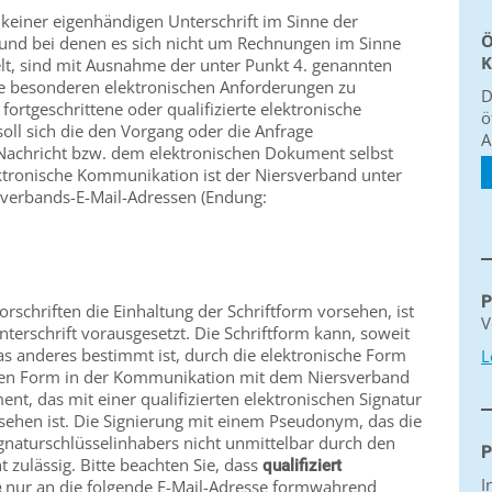
 keiner eigenhändigen Unterschrift im Sinne der
Ö
 und bei denen es sich nicht um Rechnungen im Sinne
K
lt, sind mit Ausnahme der unter Punkt 4. genannten
e besonderen elektronischen Anforderungen zu
D
fortgeschrittene oder qualifizierte elektronische
ö
 soll sich die den Vorgang oder die Anfrage
A
Nachricht bzw. dem elektronischen Dokument selbst
ektronische Kommunikation ist der Niersverband unter
rsverbands-E-Mail-Adressen (Endung:
P
rschriften die Einhaltung der Schriftform vorsehen, ist
V
nterschrift vorausgesetzt. Die Schriftform kann, soweit
as anderes bestimmt ist, durch die elektronische Form
L
chen Form in der Kommunikation mit dem Niersverband
nt, das mit einer qualifizierten elektronischen Signatur
ehen ist. Die Signierung mit einem Pseudonym, das die
ignaturschlüsselinhabers nicht unmittelbar durch den
P
t zulässig. Bitte beachten Sie, dass
qualifiziert
I
nur an die folgende E-Mail-Adresse formwahrend
e