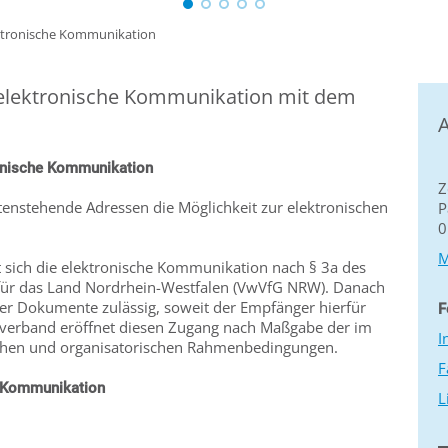
ktronische Kommunikation
 elektronische Kommunikation mit dem
A
ronische Kommunikation
Z
tenstehende Adressen die Möglichkeit zur elektronischen
P
0
M
t sich die elektronische Kommunikation nach § 3a des
für das Land Nordrhein-Westfalen (VwVfG NRW). Danach
her Dokumente zulässig, soweit der Empfänger hierfür
F
rsverband eröffnet diesen Zugang nach Maßgabe der im
I
chen und organisatorischen Rahmenbedingungen.
F
n Kommunikation
L