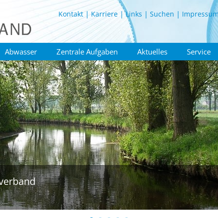
Kontakt
Karriere
Links
Suchen
Impressu
Abwasser
Zentrale Aufgaben
Aktuelles
Service
verband