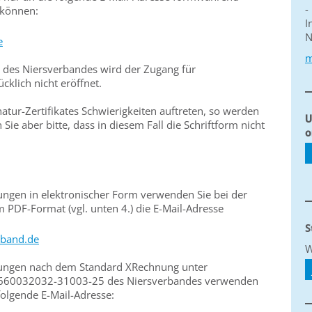
-
 können:
I
N
e
m
n des Niersverbandes wird der Zugang für
klich nicht eröffnet.
natur-Zertifikates Schwierigkeiten auftreten, so werden
U
 Sie aber bitte, dass in diesem Fall die Schriftform nicht
o
ngen in elektronischer Form verwenden Sie bei der
PDF-Format (vgl. unten 4.) die E-Mail-Adresse
S
rband.de
W
ungen nach dem Standard XRechnung unter
1660032032-31003-25 des Niersverbandes verwenden
folgende E-Mail-Adresse: