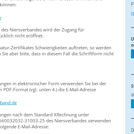
P
 können:
m
e
n des Niersverbandes wird der Zugang für
klich nicht eröffnet.
U
o
natur-Zertifikates Schwierigkeiten auftreten, so werden
 Sie aber bitte, dass in diesem Fall die Schriftform nicht
ngen in elektronischer Form verwenden Sie bei der
S
PDF-Format (vgl. unten 4.) die E-Mail-Adresse
W
rband.de
ungen nach dem Standard XRechnung unter
1660032032-31003-25 des Niersverbandes verwenden
folgende E-Mail-Adresse:
D