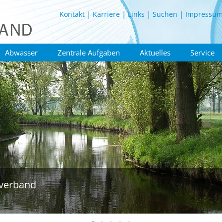
Kontakt
Karriere
Links
Suchen
Impressu
Abwasser
Zentrale Aufgaben
Aktuelles
Service
verband