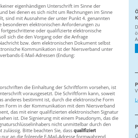
 keiner eigenhändigen Unterschrift im Sinne der
Ö
 und bei denen es sich nicht um Rechnungen im Sinne
K
lt, sind mit Ausnahme der unter Punkt 4. genannten
e besonderen elektronischen Anforderungen zu
D
fortgeschrittene oder qualifizierte elektronische
ö
 soll sich die den Vorgang oder die Anfrage
A
Nachricht bzw. dem elektronischen Dokument selbst
ektronische Kommunikation ist der Niersverband unter
rsverbands-E-Mail-Adressen (Endung:
P
rschriften die Einhaltung der Schriftform vorsehen, ist
V
nterschrift vorausgesetzt. Die Schriftform kann, soweit
as anderes bestimmt ist, durch die elektronische Form
L
chen Form in der Kommunikation mit dem Niersverband
nt, das mit einer qualifizierten elektronischen Signatur
ehen ist. Die Signierung mit einem Pseudonym, das die
ignaturschlüsselinhabers nicht unmittelbar durch den
P
t zulässig. Bitte beachten Sie, dass
qualifiziert
Ö
nur an die folgende E-Mail-Adresse formwahrend
e