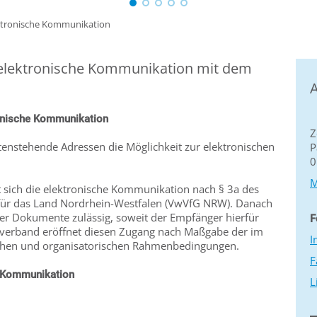
ktronische Kommunikation
 elektronische Kommunikation mit dem
A
ronische Kommunikation
Z
tenstehende Adressen die Möglichkeit zur elektronischen
P
0
M
t sich die elektronische Kommunikation nach § 3a des
für das Land Nordrhein-Westfalen (VwVfG NRW). Danach
her Dokumente zulässig, soweit der Empfänger hierfür
F
rsverband eröffnet diesen Zugang nach Maßgabe der im
I
chen und organisatorischen Rahmenbedingungen.
F
n Kommunikation
L