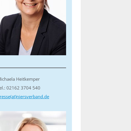
ichaela Heitkemper
el.: 02162 3704 540
resse(at)niersverband.de