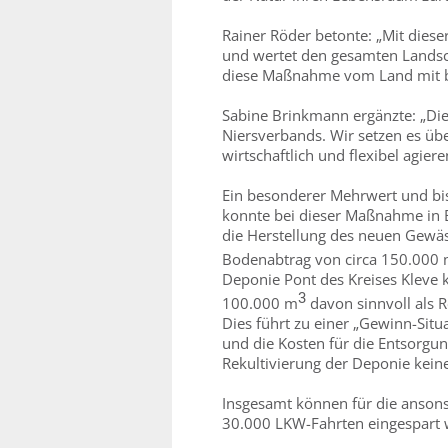
Rainer Röder betonte: „Mit dies
und wertet den gesamten Landsc
diese Maßnahme vom Land mit bi
Sabine Brinkmann ergänzte: „Die
Niersverbands. Wir setzen es ü
wirtschaftlich und flexibel agiere
Ein besonderer Mehrwert und bis
konnte bei dieser Maßnahme in 
die Herstellung des neuen Gewäs
Bodenabtrag von circa 150.000
Deponie Pont des Kreises Kleve 
3
100.000 m
davon sinnvoll als R
Dies führt zu einer „Gewinn-Situ
und die Kosten für die Entsorgu
Rekultivierung der Deponie kein
Insgesamt können für die ansons
30.000 LKW-Fahrten eingespart w