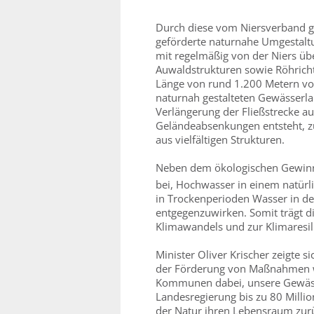
Durch diese vom Niersverband 
geförderte naturnahe Umgestaltun
mit regelmäßig von der Niers üb
Auwaldstrukturen sowie Röhricht-
Länge von rund 1.200 Metern von
naturnah gestalteten Gewässerl
Verlängerung der Fließstrecke a
Geländeabsenkungen entsteht, z
aus vielfältigen Strukturen.
Neben dem ökologischen Gewinn 
bei, Hochwasser in einem natür
in Trockenperioden Wasser in de
entgegenzuwirken. Somit trägt 
Klimawandels und zur Klimaresil
Minister Oliver Krischer zeigte 
der Förderung von Maßnahmen wi
Kommunen dabei, unsere Gewässer
Landesregierung bis zu 80 Millio
der Natur ihren Lebensraum zurü