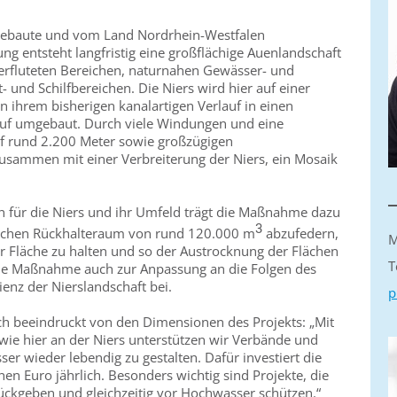
gebaute und vom Land Nordrhein-Westfalen
g entsteht langfristig eine großflächige Auenlandschaft
erfluteten Bereichen, naturnahen Gewässer- und
 und Schilfbereichen. Die Niers wird hier auf einer
 ihrem bisherigen kanalartigen Verlauf in einen
auf umgebaut. Durch viele Windungen und eine
uf rund 2.200 Meter sowie großzügigen
usammen mit einer Verbreiterung der Niers, ein Mosaik
für die Niers und ihr Umfeld trägt die Maßnahme dazu
3
lichen Rückhalteraum von rund 120.000 m
abzufedern,
M
r Fläche zu halten und so der Austrocknung der Flächen
T
die Maßnahme auch zur Anpassung an die Folgen des
ienz der Nierslandschaft bei.
p
sich beeindruckt von den Dimensionen des Projekts: „Mit
e hier an der Niers unterstützen wir Verbände und
 wieder lebendig zu gestalten. Dafür investiert die
nen Euro jährlich. Besonders wichtig sind Projekte, die
ckgeben und gleichzeitig vor Hochwasser schützen.“