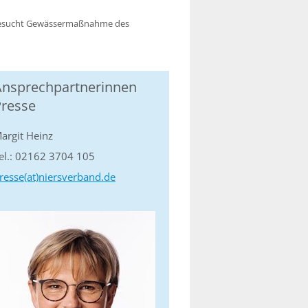
 besucht Gewässermaßnahme des
Ansprechpartnerinnen
Presse
argit Heinz
el.: 02162 3704 105
resse(at)niersverband.de