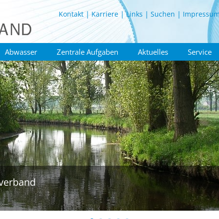
Kontakt
Karriere
Links
Suchen
Impressu
Abwasser
Zentrale Aufgaben
Aktuelles
Service
verband