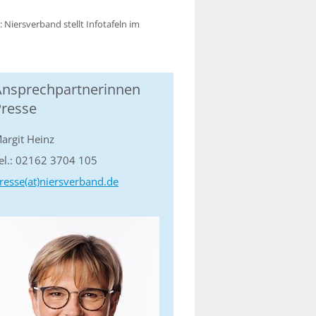
 Niersverband stellt Infotafeln im
Ansprechpartnerinnen
Presse
argit Heinz
el.: 02162 3704 105
resse(at)niersverband.de