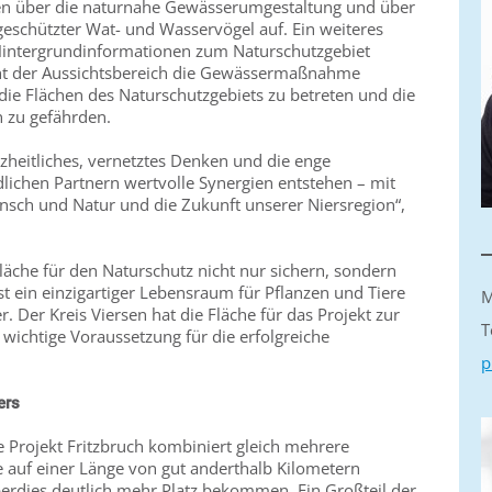
ren über die naturnahe Gewässerumgestaltung und über
schützter Wat- und Wasservögel auf. Ein weiteres
t Hintergrundinformationen zum Naturschutzgebiet
cht der Aussichtsbereich die Gewässermaßnahme
die Flächen des Naturschutzgebiets zu betreten und die
n zu gefährden.
nzheitliches, vernetztes Denken und die enge
ichen Partnern wertvolle Synergien entstehen – mit
sch und Natur und die Zukunft unserer Niersregion“,
Fläche für den Naturschutz nicht nur sichern, sondern
st ein einzigartiger Lebensraum für Pflanzen und Tiere
M
. Der Kreis Viersen hat die Fläche für das Projekt zur
T
 wichtige Voraussetzung für die erfolgreiche
p
iers
e Projekt Fritzbruch kombiniert gleich mehrere
e auf einer Länge von gut anderthalb Kilometern
erdies deutlich mehr Platz bekommen. Ein Großteil der