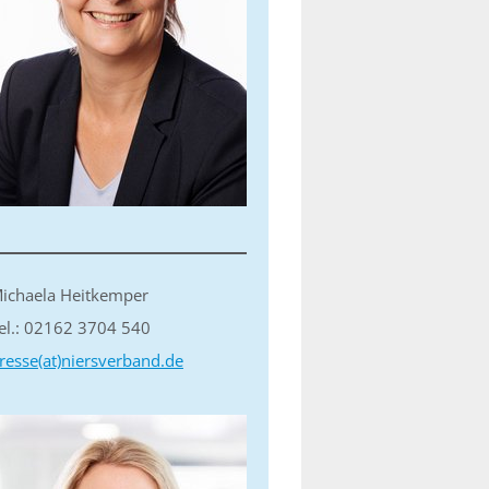
ichaela Heitkemper
el.: 02162 3704 540
resse(at)niersverband.de