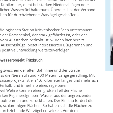
 Kubikmeter, dient bei starken Niederschlägen oder
licher Wasserrückhalteraum. Überdies hat der Verband
ächen für durchziehende Watvögel geschaffen –
Biologischen Station Krickenbecker Seen untermauert
e der Rotschenkel, der stark gefährdet ist, oder der
 vom Aussterben bedroht ist, wurden hier bereits
e Aussichtshügel bietet interessierten Bürgerinnen und
 positive Entwicklung weiterzuverfolgen.
wässerprojekt Fritzbruch
 zwischen der alten Bahnlinie und der Straße
oss die Niers auf rund 700 Metern Länge geradlinig. Mit
ässerprojekts ist ein 1,6 Kilometer langes und mehrfach
erhalb und innerhalb eines regelbaren
wei Wehre können einen großen Teil der Fläche
tarken Regenereignissen Wasser aus der angrenzenden
s aufnehmen und zurückhalten. Der Einstau fördert die
n, schlammigen Flächen. So haben sich die Flächen zu
 durchziehende Watvögel entwickelt. Vor dem