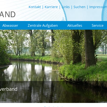
Kontakt
Karriere
Links
Suchen
Impressu
Abwasser
Zentrale Aufgaben
Aktuelles
Service
verband