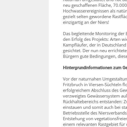
neu geschaffenen Fläche, 70.000
Hochwasserereignissen als natür
gezielt selten gewordene Rastfl
einzigartig an der Niers!
Das begleitende Monitoring der 
den Erfolg des Projekts: Arten wi
Kampfläufer, der in Deutschland
gesichtet. Der nun neu errichtet
Bürgern gute Bedingungen, diese
Hintergrundinformationen zum Ge
Vor der naturnahen Umgestaltung
Fritzbruch in Viersen-Süchteln fl
erfolgreichem Abschluss des Gew
verzweigtes Gewässersystem auß
Rückhaltebereichs entstanden: Z
einstauen und somit auch bei s
Betriebsstelle des Niersverband
Entstehung von vegetationsfreie
einem relevanten Rastgebiet für