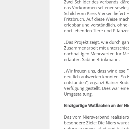
Zwei Schilder des Verbands klä
das Vorkommen seltener sowie ge
Schild vom Kreis Viersen liefer
Fritzbruch. Auf diese Weise ma
erlebbar und verständlich, ohne 
dort lebenden Tiere und Pflanze
„Das Projekt zeigt, wie durch ga
Zusammenarbeit mit unterschiedl
nachhaltigen Mehrwerten für Men
erläutert Sabine Brinkmann.
„Wir freuen uns, dass wir diese 
deutlich aufwerten konnten. So i
entstanden“, ergänzt Rainer Röder
Verfügung gestellt. Dies war eine
Umgestaltung.
Einzigartige Watflächen an der N
Das vom Niersverband realisiert
besondere Ziele: Die Niers wurd
naturnah umgestaltet und hat üb