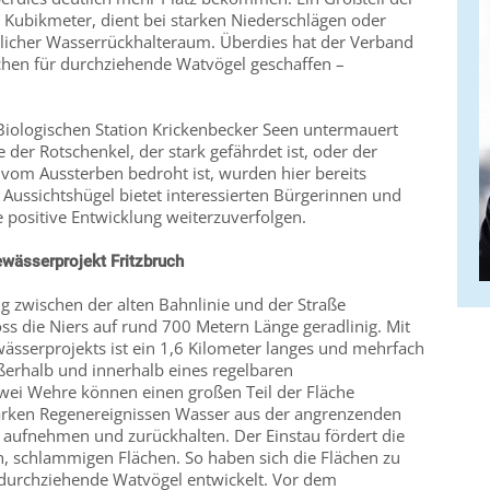
 Kubikmeter, dient bei starken Niederschlägen oder
licher Wasserrückhalteraum. Überdies hat der Verband
ächen für durchziehende Watvögel geschaffen –
Biologischen Station Krickenbecker Seen untermauert
e der Rotschenkel, der stark gefährdet ist, oder der
 vom Aussterben bedroht ist, wurden hier bereits
e Aussichtshügel bietet interessierten Bürgerinnen und
 positive Entwicklung weiterzuverfolgen.
wässerprojekt Fritzbruch
 zwischen der alten Bahnlinie und der Straße
oss die Niers auf rund 700 Metern Länge geradlinig. Mit
ässerprojekts ist ein 1,6 Kilometer langes und mehrfach
erhalb und innerhalb eines regelbaren
wei Wehre können einen großen Teil der Fläche
tarken Regenereignissen Wasser aus der angrenzenden
s aufnehmen und zurückhalten. Der Einstau fördert die
n, schlammigen Flächen. So haben sich die Flächen zu
 durchziehende Watvögel entwickelt. Vor dem