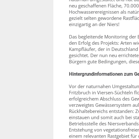
neu geschaffenen Fläche, 70.000
Hochwasserereignissen als natür
gezielt selten gewordene Rastfl
einzigartig an der Niers!
Das begleitende Monitoring der 
den Erfolg des Projekts: Arten wi
Kampfläufer, der in Deutschland
gesichtet. Der nun neu errichtet
Bürgern gute Bedingungen, diese
Hintergrundinformationen zum Ge
Vor der naturnahen Umgestaltung
Fritzbruch in Viersen-Süchteln fl
erfolgreichem Abschluss des Gew
verzweigtes Gewässersystem auß
Rückhaltebereichs entstanden: Z
einstauen und somit auch bei s
Betriebsstelle des Niersverband
Entstehung von vegetationsfreie
einem relevanten Rastgebiet für