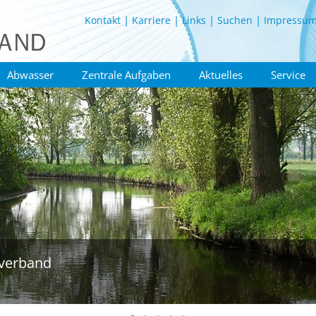
Kontakt
Karriere
Links
Suchen
Impressu
Abwasser
Zentrale Aufgaben
Aktuelles
Service
verband