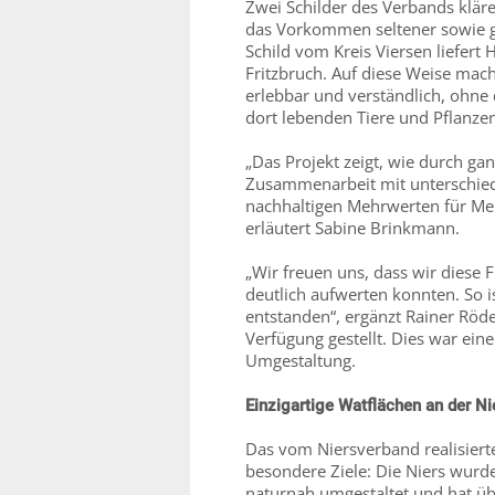
Zwei Schilder des Verbands klä
das Vorkommen seltener sowie ge
Schild vom Kreis Viersen liefer
Fritzbruch. Auf diese Weise ma
erlebbar und verständlich, ohne 
dort lebenden Tiere und Pflanze
„Das Projekt zeigt, wie durch ga
Zusammenarbeit mit unterschiedl
nachhaltigen Mehrwerten für Men
erläutert Sabine Brinkmann.
„Wir freuen uns, dass wir diese 
deutlich aufwerten konnten. So i
entstanden“, ergänzt Rainer Röder
Verfügung gestellt. Dies war eine
Umgestaltung.
Einzigartige Watflächen an der N
Das vom Niersverband realisiert
besondere Ziele: Die Niers wurd
naturnah umgestaltet und hat üb