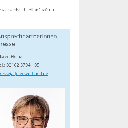
 Niersverband stellt Infotafeln im
Ansprechpartnerinnen
Presse
argit Heinz
el.: 02162 3704 105
resse(at)niersverband.de