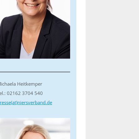
ichaela Heitkemper
el.: 02162 3704 540
resse(at)niersverband.de