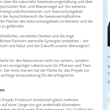
ren über die naturnahe Gewässerumgestaltung und über
schützter Wat- und Wasservögel auf. Ein weiteres
t Hintergrundinformationen zum Naturschutzgebiet
cht der Aussichtsbereich die Gewässermaßnahme
die Flächen des Naturschutzgebiets zu betreten und die
n zu gefährden.
nzheitliches, vernetztes Denken und die enge
ichen Partnern wertvolle Synergien entstehen – mit
sch und Natur und die Zukunft unserer Niersregion“,
Fläche für den Naturschutz nicht nur sichern, sondern
st ein einzigartiger Lebensraum für Pflanzen und Tiere
M
. Der Kreis Viersen hat die Fläche für das Projekt zur
T
 wichtige Voraussetzung für die erfolgreiche
p
iers
e Projekt Fritzbruch kombiniert gleich mehrere
e auf einer Länge von gut anderthalb Kilometern
erdies deutlich mehr Platz bekommen. Ein Großteil der