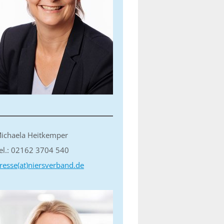
ichaela Heitkemper
el.: 02162 3704 540
resse(at)niersverband.de