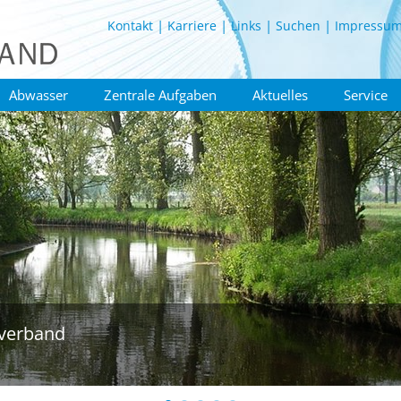
Kontakt
Karriere
Links
Suchen
Impressu
Abwasser
Zentrale Aufgaben
Aktuelles
Service
verband