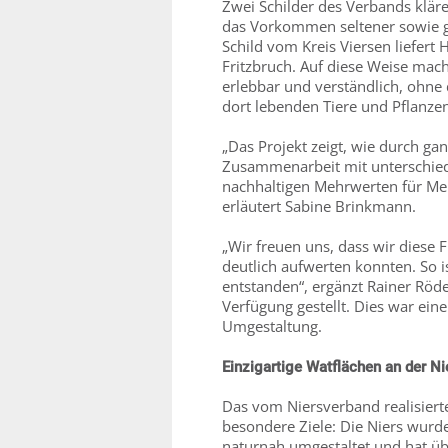
Zwei Schilder des Verbands klä
das Vorkommen seltener sowie ge
Schild vom Kreis Viersen liefer
Fritzbruch. Auf diese Weise ma
erlebbar und verständlich, ohne 
dort lebenden Tiere und Pflanze
„Das Projekt zeigt, wie durch ga
Zusammenarbeit mit unterschiedl
nachhaltigen Mehrwerten für Men
erläutert Sabine Brinkmann.
„Wir freuen uns, dass wir diese 
deutlich aufwerten konnten. So i
entstanden“, ergänzt Rainer Röder
Verfügung gestellt. Dies war eine
Umgestaltung.
Einzigartige Watflächen an der N
Das vom Niersverband realisiert
besondere Ziele: Die Niers wurd
naturnah umgestaltet und hat üb