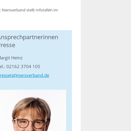
 Niersverband stellt Infotafeln im
Ansprechpartnerinnen
Presse
argit Heinz
el.: 02162 3704 105
resse(at)niersverband.de