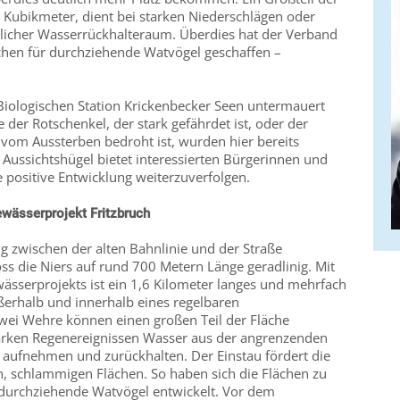
 Kubikmeter, dient bei starken Niederschlägen oder
licher Wasserrückhalteraum. Überdies hat der Verband
ächen für durchziehende Watvögel geschaffen –
Biologischen Station Krickenbecker Seen untermauert
e der Rotschenkel, der stark gefährdet ist, oder der
 vom Aussterben bedroht ist, wurden hier bereits
e Aussichtshügel bietet interessierten Bürgerinnen und
 positive Entwicklung weiterzuverfolgen.
wässerprojekt Fritzbruch
 zwischen der alten Bahnlinie und der Straße
oss die Niers auf rund 700 Metern Länge geradlinig. Mit
ässerprojekts ist ein 1,6 Kilometer langes und mehrfach
erhalb und innerhalb eines regelbaren
wei Wehre können einen großen Teil der Fläche
tarken Regenereignissen Wasser aus der angrenzenden
s aufnehmen und zurückhalten. Der Einstau fördert die
n, schlammigen Flächen. So haben sich die Flächen zu
 durchziehende Watvögel entwickelt. Vor dem