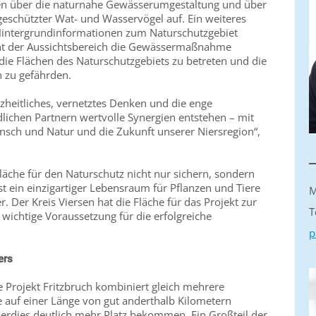
ren über die naturnahe Gewässerumgestaltung und über
schützter Wat- und Wasservögel auf. Ein weiteres
t Hintergrundinformationen zum Naturschutzgebiet
cht der Aussichtsbereich die Gewässermaßnahme
die Flächen des Naturschutzgebiets zu betreten und die
n zu gefährden.
nzheitliches, vernetztes Denken und die enge
ichen Partnern wertvolle Synergien entstehen – mit
sch und Natur und die Zukunft unserer Niersregion“,
Fläche für den Naturschutz nicht nur sichern, sondern
st ein einzigartiger Lebensraum für Pflanzen und Tiere
M
. Der Kreis Viersen hat die Fläche für das Projekt zur
T
 wichtige Voraussetzung für die erfolgreiche
p
iers
e Projekt Fritzbruch kombiniert gleich mehrere
e auf einer Länge von gut anderthalb Kilometern
erdies deutlich mehr Platz bekommen. Ein Großteil der