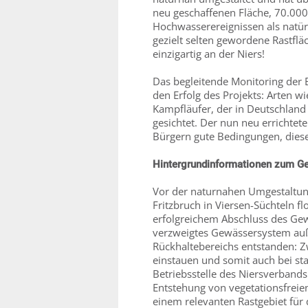
neu geschaffenen Fläche, 70.000
Hochwasserereignissen als natür
gezielt selten gewordene Rastfl
einzigartig an der Niers!
Das begleitende Monitoring der 
den Erfolg des Projekts: Arten wi
Kampfläufer, der in Deutschland
gesichtet. Der nun neu errichtet
Bürgern gute Bedingungen, diese
Hintergrundinformationen zum Ge
Vor der naturnahen Umgestaltung
Fritzbruch in Viersen-Süchteln fl
erfolgreichem Abschluss des Gew
verzweigtes Gewässersystem auß
Rückhaltebereichs entstanden: Z
einstauen und somit auch bei s
Betriebsstelle des Niersverband
Entstehung von vegetationsfreie
einem relevanten Rastgebiet für