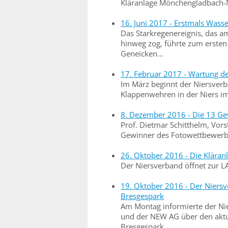
Kläranlage Mönchengladbach-N
16. Juni 2017 - Erstmals Was
Das Starkregenereignis, das 
hinweg zog, führte zum ersten
Geneicken...
17. Februar 2017 - Wartung d
Im März beginnt der Niersverb
Klappenwehren in der Niers i
8. Dezember 2016 - Die 13 Ge
Prof. Dietmar Schitthelm, Vors
Gewinner des Fotowettbewerbs
26. Oktober 2016 - Die Klära
Der Niersverband öffnet zur 
19. Oktober 2016 - Der Niersv
Bresgespark
Am Montag informierte der N
und der NEW AG über den aktu
Bresgespark...