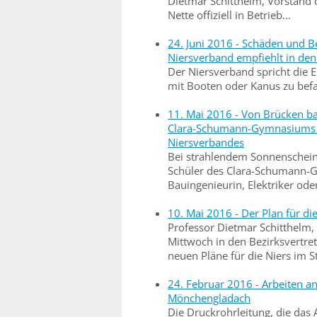
Dietmar Schitthelm, Vorstand 
Nette offiziell in Betrieb...
24. Juni 2016 - Schäden und 
Niersverband empfiehlt in den 
Der Niersverband spricht die 
mit Booten oder Kanus zu befa
11. Mai 2016 - Von Brücken ba
Clara-Schumann-Gymnasiums a
Niersverbandes
Bei strahlendem Sonnenschein 
Schüler des Clara-Schumann-Gy
Bauingenieurin, Elektriker ode
10. Mai 2016 - Der Plan für di
Professor Dietmar Schitthelm,
Mittwoch in den Bezirksvertr
neuen Pläne für die Niers im 
24. Februar 2016 - Arbeiten a
Mönchengladach
Die Druckrohrleitung, die das