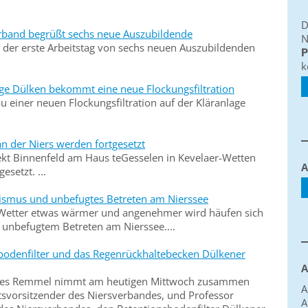
D
erband begrüßt sechs neue Auszubildende
N
der erste Arbeitstag von sechs neuen Auszubildenden
P
k
age Dülken bekommt eine neue Flockungsfiltration
u einer neuen Flockungsfiltration auf der Kläranlage
n der Niers werden fortgesetzt
ekt Binnenfeld am Haus teGesselen in Kevelaer-Wetten
A
setzt. ...
alismus und unbefugtes Betreten am Nierssee
s Wetter etwas wärmer und angenehmer wird häufen sich
 unbefugtem Betreten am Nierssee....
sbodenfilter und das Regenrückhaltebecken Dülkener
A
nes Remmel nimmt am heutigen Mittwoch zusammen
A
atsvorsitzender des Niersverbandes, und Professor
A