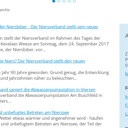
archiv
r Niersbiber - Der Niersverband stellt sein neues
A
m stellt der Niersverband im Rahmen des Tages der
ge Kevelaer-Weeze am Sonntag, dem 24. September 2017
, der Niersbiber, vor...
Z
P
die Niers? Der Niersverband stellt den neuen
0
m Jahr 90 Jahre geworden. Grund genug, die Entwicklung
M
n und Jahrzehnten näher zu beleuchten...
F
band saniert die Abwasserpumpstation in Viersen
ersverband die Abwasserpumpstation Am Buschfeld in
I
ers...
F
nd unbefugtes Betreten am Nierssee
L
s Wetter etwas wärmer und angenehmer wird - häufen
s und unbefugtem Betreten am Nierssee, der Teil der