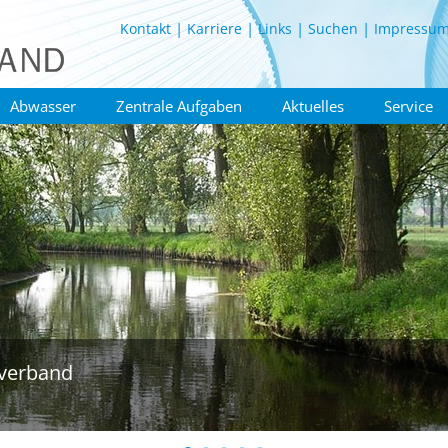
Kontakt
Karriere
Links
Suchen
Impressu
Abwasser
Zentrale Aufgaben
Aktuelles
Service
verband