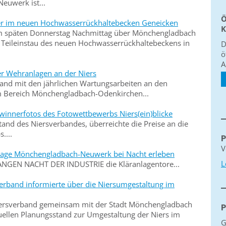
euwerk ist...
Ö
ser im neuen Hochwasserrückhaltebecken Geneicken
K
am späten Donnerstag Nachmittag über Mönchengladbach
 Teileinstau des neuen Hochwasserrückhaltebeckens in
D
ö
A
er Wehranlagen an der Niers
and mit den jährlichen Wartungsarbeiten an den
m Bereich Mönchengladbach-Odenkirchen...
winnerfotos des Fotowettbewerbs Niers(ein)blicke
tand des Niersverbandes, überreichte die Preise an die
....
P
V
nlage Mönchengladbach-Neuwerk bei Nacht erleben
L
LANGEN NACHT DER INDUSTRIE die Kläranlagentore...
erband informierte über die Niersumgestaltung im
iersverband gemeinsam mit der Stadt Mönchengladbach
P
ellen Planungsstand zur Umgestaltung der Niers im
G