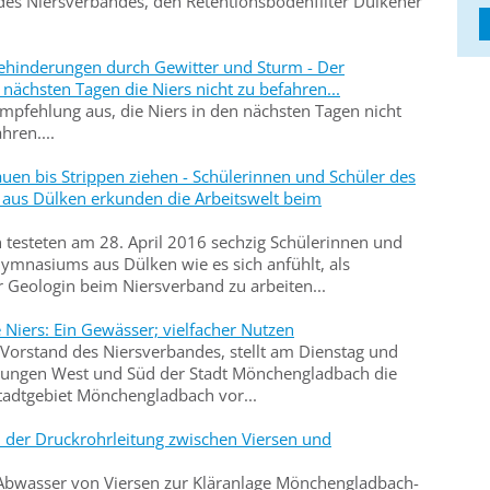
des Niersverbandes, den Retentionsbodenfilter Dülkener
Behinderungen durch Gewitter und Sturm - Der
nächsten Tagen die Niers nicht zu befahren...
Empfehlung aus, die Niers in den nächsten Tagen nicht
hren....
uen bis Strippen ziehen - Schülerinnen und Schüler des
us Dülken erkunden die Arbeitswelt beim
testeten am 28. April 2016 sechzig Schülerinnen und
mnasiums aus Dülken wie es sich anfühlt, als
r Geologin beim Niersverband zu arbeiten...
e Niers: Ein Gewässer; vielfacher Nutzen
 Vorstand des Niersverbandes, stellt am Dienstag und
etungen West und Süd der Stadt Mönchengladbach die
Stadtgebiet Mönchengladbach vor...
n der Druckrohrleitung zwischen Viersen und
 Abwasser von Viersen zur Kläranlage Mönchengladbach-