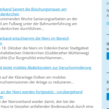
i
verband Saniert die Böschungsmauer am
N
Odenkirchen
A
r kommenden Woche Sanierungsarbeiten an der
m
d am Fußweg unter der Bahnunterführung am
denkirchen durchführen...
verband entschlammt die Niers im Bereich
en
U
 18. Oktober die Niers im Odenkirchener Stadtgebiet
o
haltebecken Odenkirchen (Güdderather Mühlenweg)
hle (Zur Burgmühle) entschlammen...
nd testet mobiles Abdecksystem zur Geruchsminderung
t auf der Kläranlage Dülken ein mobiles
uchsemissionen der Anlage zu reduzieren...
S
W
 an der Niers werden fortgesetzt - vorübergehend
en
er Niersverband wieder damit, den bei der
aus te Gesselen anfallenden Bodenaushub durch eine