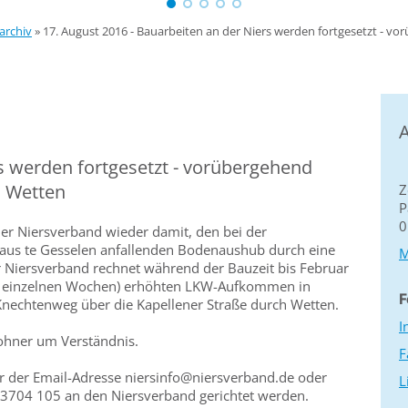
archiv
»
17. August 2016 - Bauarbeiten an der Niers werden fortgesetzt - v
A
s werden fortgesetzt - vorübergehend
n Wetten
Z
P
0
 Niersverband wieder damit, den bei der
s te Gesselen anfallenden Bodenaushub durch eine
M
 Niersverband rechnet während der Bauzeit bis Februar
n einzelnen Wochen) erhöhten LKW-Aufkommen in
F
Knechtenweg über die Kapellener Straße durch Wetten.
I
ohner um Verständnis.
F
r der Email-Adresse niersinfo@niersverband.de oder
L
704 105 an den Niersverband gerichtet werden.