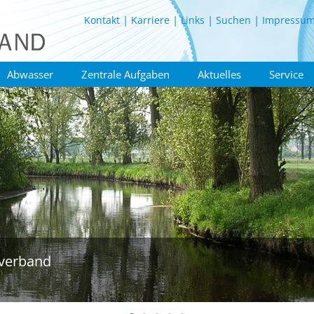
Kontakt
Karriere
Links
Suchen
Impressu
Abwasser
Zentrale Aufgaben
Aktuelles
Service
verband