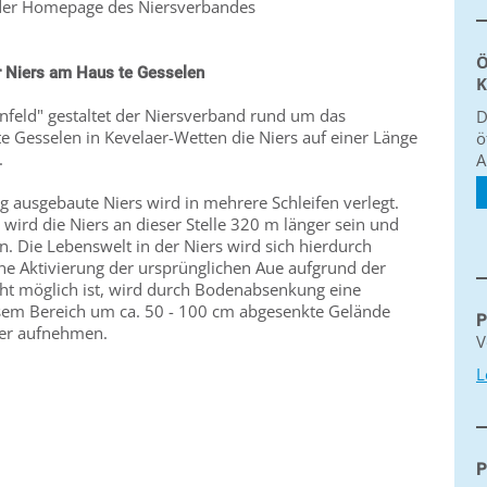
 der Homepage des Niersverbandes
Ö
r Niers am Haus te Gesselen
K
feld" gestaltet der Niersverband rund um das
D
 Gesselen in Kevelaer-Wetten die Niers auf einer Länge
ö
.
A
ig ausgebaute Niers wird in mehrere Schleifen verlegt.
rd die Niers an dieser Stelle 320 m länger sein und
 Die Lebenswelt in der Niers wird sich hierdurch
ine Aktivierung der ursprünglichen Aue aufgrund der
cht möglich ist, wird durch Bodenabsenkung eine
esem Bereich um ca. 50 - 100 cm abgesenkte Gelände
P
ser aufnehmen.
V
L
P