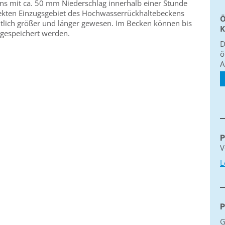
ns mit ca. 50 mm Niederschlag innerhalb einer Stunde
irekten Einzugsgebiet des Hochwasserrückhaltebeckens
Ö
eutlich größer und länger gewesen. Im Becken können bis
K
gespeichert werden.
D
ö
A
P
V
L
P
G