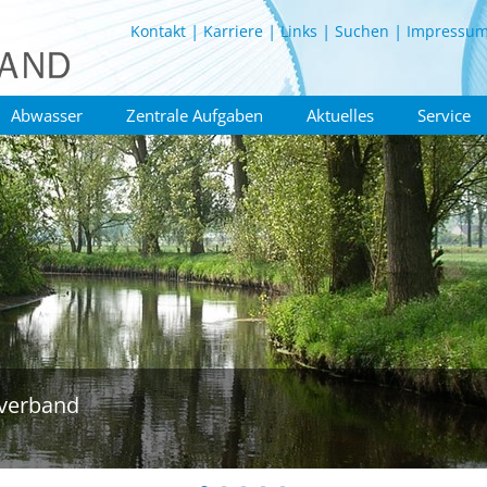
Kontakt
Karriere
Links
Suchen
Impressu
Abwasser
Zentrale Aufgaben
Aktuelles
Service
verband