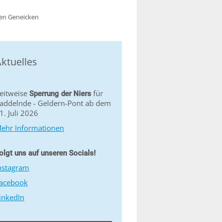
ken Geneicken
ktuelles
eitweise
für
Sperrung der Niers
addelnde - Geldern-Pont ab dem
1. Juli 2026
ehr Informationen
olgt uns auf unseren Socials!
nstagram
acebook
inkedIn