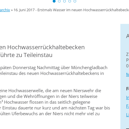
archiv
»
16. Juni 2017 - Erstmals Wasser im neuen Hochwasserrückhaltebec
A
uen Hochwasserrückhaltebecken
ührte zu Teileinstau
Z
P
0
 späten Donnerstag Nachmittag über Mönchengladbach
eileinstau des neuen Hochwasserrückhaltebeckens in
M
F
 eine Hochwasserwelle, die am neuen Nierswehr die
en und die Wehröffnungen in der Niers teilweise
I
³ Hochwasser flossen in das seitlich gelegene
F
 Einstau dauerte nur kurz und am nächsten Tag war bis
ülten Uferbewuchs an der Niers nicht mehr viel zu
L