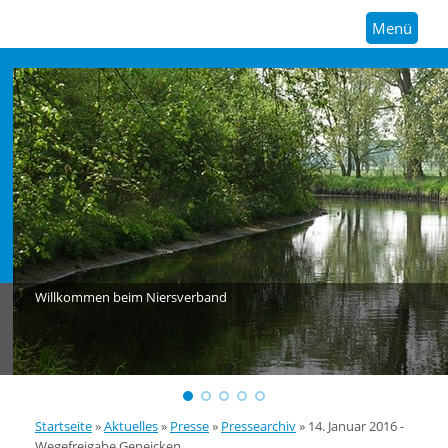
Menü
Willkommen beim Niersverband
Startseite
»
Aktuelles
»
Presse
»
Pressearchiv
»
14. Januar 2016 -
Wegefreigabe Geneicken