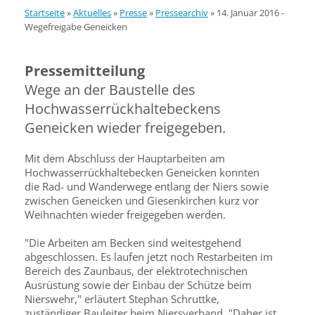
Startseite
»
Aktuelles
»
Presse
»
Pressearchiv
»
14. Januar 2016 -
Wegefreigabe Geneicken
Pressemitteilung
Wege an der Baustelle des
Hochwasserrückhaltebeckens
Geneicken wieder freigegeben.
Mit dem Abschluss der Hauptarbeiten am
Hochwasserrückhalte­becken Geneicken konnten
die Rad- und Wanderwege entlang der Niers sowie
zwischen Geneicken und Giesenkirchen kurz vor
Weih­nachten wieder freigegeben werden.
"Die Arbeiten am Becken sind weitestgehend
abgeschlossen. Es laufen jetzt noch Restarbeiten im
Bereich des Zaunbaus, der elekt­rotechnischen
Ausrüstung sowie der Ein­bau der Schütze beim
Nierswehr," erläutert Stephan Schruttke,
zuständiger Bauleiter beim Niersverband. "Daher ist