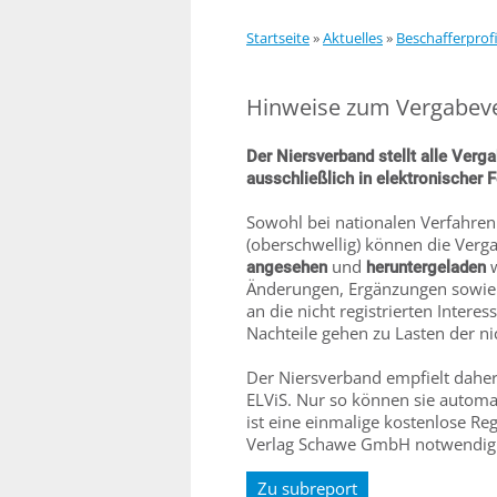
Startseite
»
Aktuelles
»
Beschafferprofi
Hinweise zum Vergabeve
Der Niersverband stellt alle Verg
ausschließlich in elektronischer F
Sowohl bei nationalen Verfahren 
(oberschwellig) können die Verg
und
angesehen
heruntergeladen
Änderungen, Ergänzungen sowie 
an die nicht registrierten Intere
Nachteile gehen zu Lasten der nic
Der Niersverband empfielt daher 
ELViS. Nur so können sie automa
ist eine einmalige kostenlose R
Verlag Schawe GmbH notwendig. 
Zu subreport