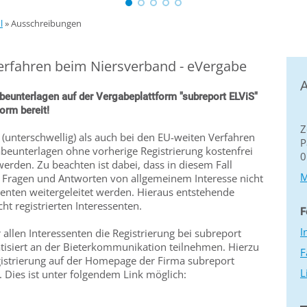
l
»
Ausschreibungen
rfahren beim Niersverband - eVergabe
A
abeunterlagen auf der Vergabeplattform "subreport ELViS"
orm bereit!
Z
(unterschwellig) als auch bei den EU-weiten Verfahren
P
abeunterlagen ohne vorherige Registrierung kostenfrei
0
werden. Zu beachten ist dabei, dass in diesem Fall
M
Fragen und Antworten von allgemeinem Interesse nicht
ssenten weitergeleitet werden. Hieraus entstehende
ht registrierten Interessenten.
F
I
allen Interessenten die Registrierung bei subreport
tisiert an der Bieterkommunikation teilnehmen. Hierzu
F
egistrierung auf der Homepage der Firma subreport
L
Dies ist unter folgendem Link möglich: