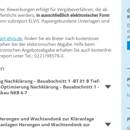
w. Bewerbungen erfolgt für Vergabeverfahren, die ab
Ö
fentlicht werden),
in ausschließlich elektronischer Form
K
form subreport ELViS. Papiergebundene Unterlagen sind
D
ö
A
rt-elvis.de
, finden Sie als Bieter nach kostenloser
ehen bei der elektronischen Abgabe. Hilfe beim
ronischen Angebotsabgabe erhalten Sie auch kostenfrei
report unter Tel.: 0221/98578-0.
en
P
Nachklärung – Bauabschnitt 1 -BT 01 B Tief-
V
-Optimierung Nachklärung – Bauabschnitt 1 -
gsbau NKB 6-7
L
 Herongen und Wachtendonk zur Kläranlage
P
äranlagen Herongen und Wachtendonk zur
G