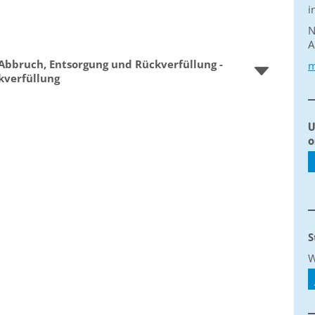
i
N
A
Abbruch, Entsorgung und Rückverfüllung -
m
kverfüllung
U
o
S
W