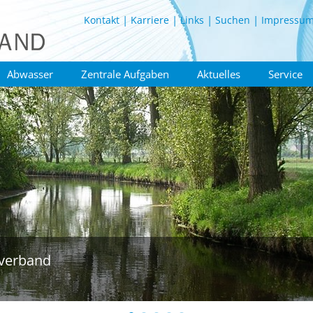
Kontakt
Karriere
Links
Suchen
Impressu
Abwasser
Zentrale Aufgaben
Aktuelles
Service
verband