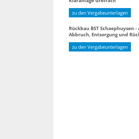
Kläranlage Grefrath
zu den Vergabeunterlagen
Rückbau BST Schaephuysen - 
Abbruch, Entsorgung und Rüc
zu den Vergabeunterlagen