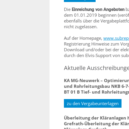
Die
bz
Einreichung von Angeboten
dem 01.01.2019 beginnen (veröf
ebenfalls über die Vergabeplatt
nicht zugelassen.
Auf der Homepage,
www.subrepo
Registrierung Hinweise zum Vorg
Download und/oder bei der elekt
durch den Elvis-Support von sub
Aktuelle Ausschreibung
KA MG-Neuwerk – Optimierung 
und Rohrleitungsbau NKB 6-7
BT 01 B Tief- und Rohrleitun
zu den Vergabeunterlagen
Überleitung der Kläranlagen
Grefrath-Überleitung der Kl