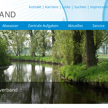
Kontakt
Karriere
Links
Suchen
Impressu
Abwasser
Zentrale Aufgaben
Aktuelles
Service
verband