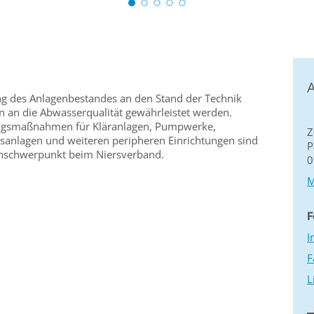
A
ng des Anlagenbestandes an den Stand der Technik
 an die Abwasserqualität gewährleistet werden.
ngsmaßnahmen für Kläranlagen, Pumpwerke,
Z
anlagen und weiteren peripheren Einrichtungen sind
P
enschwerpunkt beim Niersverband.
0
M
F
I
F
L