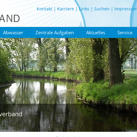
Kontakt
Karriere
Links
Suchen
Impressu
Abwasser
Zentrale Aufgaben
Aktuelles
Service
verband