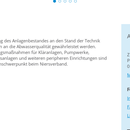
A
ng des Anlagenbestandes an den Stand der Technik
 an die Abwasserqualität gewährleistet werden.
ngsmaßnahmen für Kläranlagen, Pumpwerke,
Z
anlagen und weiteren peripheren Einrichtungen sind
P
enschwerpunkt beim Niersverband.
0
M
F
I
F
L