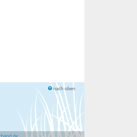
nach oben
rband.de