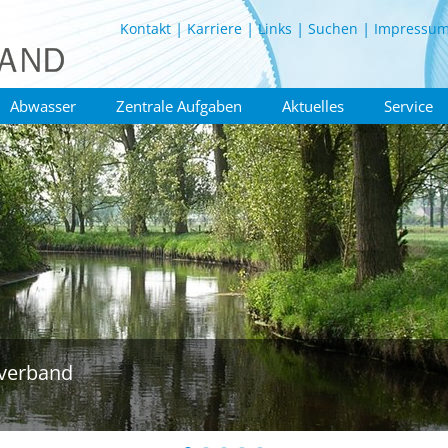
Kontakt
Karriere
Links
Suchen
Impressu
Abwasser
Zentrale Aufgaben
Aktuelles
Service
verband