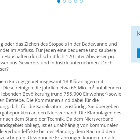
K
ung oder das Ziehen des Stöpsels in der Badewanne und
ndet im Abfluss. Für jeden eine bequeme und saubere
aten Haushalten durchschnittlich 120 Liter Abwasser pro
ser aus Gewerbe- und Industrieunternehmen. Doch
ser?
inem Einzugsgebiet insgesamt 18 Kläranlagen mit
Diese reinigen die jährlich etwa 65 Mio. m³ anfallenden
 lebenden Bevölkerung (rund 755.000 Einwohner) sowie
len Betriebe. Die Kommunen sind dabei für die
g, d. h. für die Kanalisation, zuständig. Sie übergeben
ergabepunkten an den Niersverband. Die Kläranlagen des
r nach dem Stand der Technik. Da dem Niersverband
andsgebiet obliegt, ist es unabhängig von kommunalen
e Verbundeffekte bei der Planung, dem Bau und dem
szuschöpfen. Gewonnene Erfahrungen können für alle