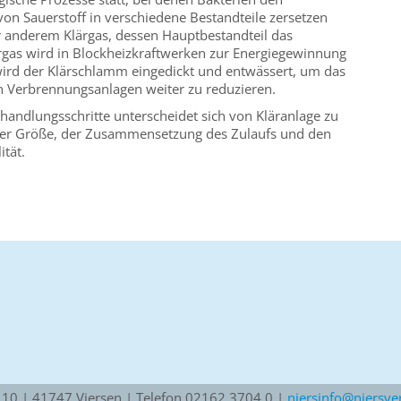
on Sauerstoff in verschiedene Bestandteile zersetzen
er anderem Klärgas, dessen Hauptbestandteil das
rgas wird in Blockheizkraftwerken zur Energiegewinnung
wird der Klärschlamm eingedickt und entwässert, um das
n Verbrennungsanlagen weiter zu reduzieren.
handlungsschritte unterscheidet sich von Kläranlage zu
 der Größe, der Zusammensetzung des Zulaufs und den
tät.
10 | 41747 Viersen | Telefon 02162 3704 0 |
niersinfo@niersve