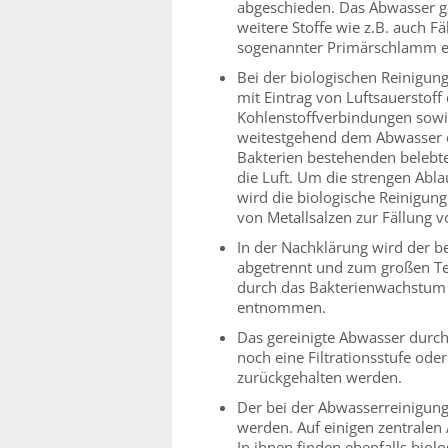
abgeschieden. Das Abwasser ge
weitere Stoffe wie z.B. auch 
sogenannter Primärschlamm
Bei der biologischen Reinigun
mit Eintrag von Luftsauerstoff
Kohlenstoffverbindungen sowie
weitestgehend dem Abwasser e
Bakterien bestehenden belebt
die Luft. Um die strengen Abl
wird die biologische Reinigun
von Metallsalzen zur Fällung 
In der Nachklärung wird der 
abgetrennt und zum großen Tei
durch das Bakterienwachstum
entnommen.
Das gereinigte Abwasser durchf
noch eine Filtrationsstufe ode
zurückgehalten werden.
Der bei der Abwasserreinigun
werden. Auf einigen zentralen 
In ihnen finden ebenfalls biol