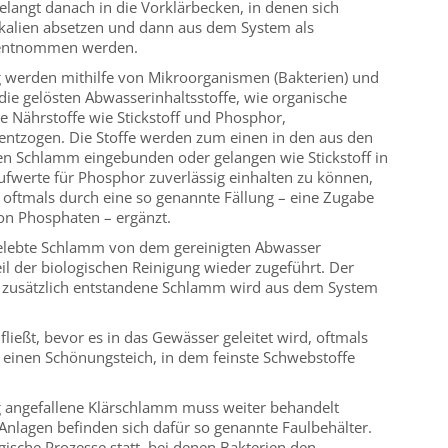
langt danach in die Vorklärbecken, in denen sich
Fäkalien absetzen und dann aus dem System als
 entnommen werden.
g werden mithilfe von Mikroorganismen (Bakterien) und
 die gelösten Abwasserinhaltsstoffe, wie organische
 Nährstoffe wie Stickstoff und Phosphor,
ntzogen. Die Stoffe werden zum einen in den aus den
en Schlamm eingebunden oder gelangen wie Stickstoff in
aufwerte für Phosphor zuverlässig einhalten zu können,
g oftmals durch eine so genannte Fällung – eine Zugabe
von Phosphaten – ergänzt.
belebte Schlamm von dem gereinigten Abwasser
l der biologischen Reinigung wieder zugeführt. Der
 zusätzlich entstandene Schlamm wird aus dem System
ließt, bevor es in das Gewässer geleitet wird, oftmals
r einen Schönungsteich, in dem feinste Schwebstoffe
g angefallene Klärschlamm muss weiter behandelt
Anlagen befinden sich dafür so genannte Faulbehälter.
ogische Prozesse statt, bei denen Bakterien den