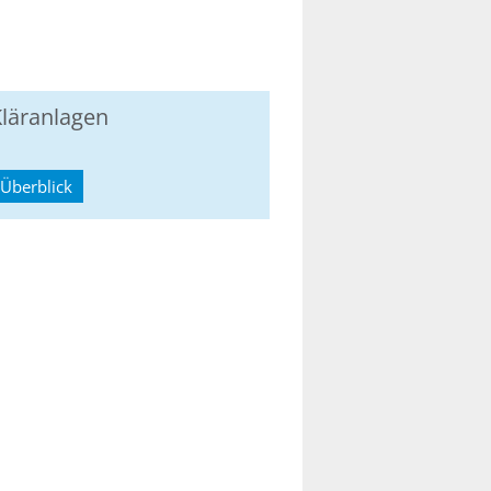
läranlagen
Überblick