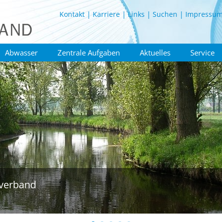
Kontakt
Karriere
Links
Suchen
Impressu
Abwasser
Zentrale Aufgaben
Aktuelles
Service
verband