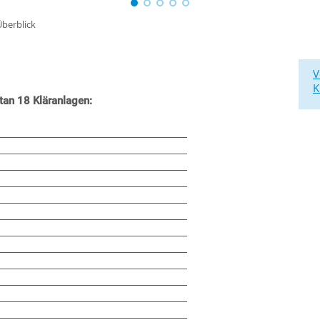
Überblick
V
K
tan 18 Kläranlagen: