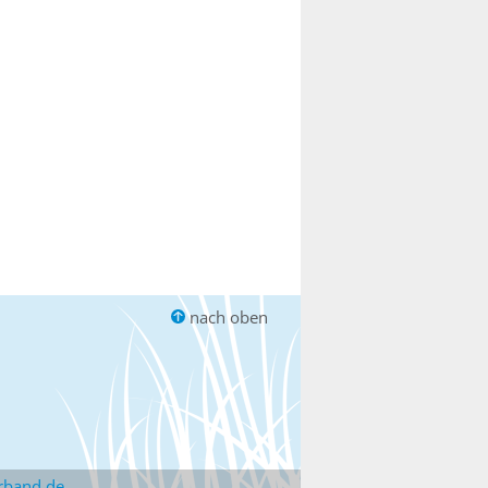
nach oben
rband.de