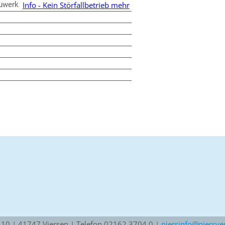
uwerk
Info - Kein Störfallbetrieb mehr
10 | 41747 Viersen | Telefon 02162 3704 0 |
niersinfo@niersve